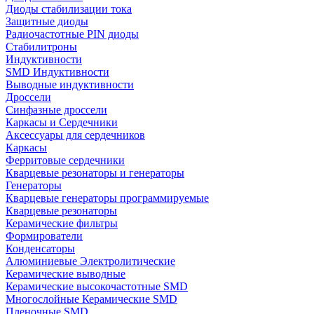
Диоды стабилизации тока
Защитные диоды
Радиочастотные PIN диоды
Стабилитроны
Индуктивности
SMD Индуктивности
Выводные индуктивности
Дроссели
Синфазные дроссели
Каркасы и Сердечники
Аксессуары для сердечников
Каркасы
Ферритовые сердечники
Кварцевые резонаторы и генераторы
Генераторы
Кварцевые генераторы программируемые
Кварцевые резонаторы
Керамические фильтры
Формирователи
Конденсаторы
Алюминиевые Электролитические
Керамические выводные
Керамические высокочастотные SMD
Многослойные Керамические SMD
Пленочные SMD