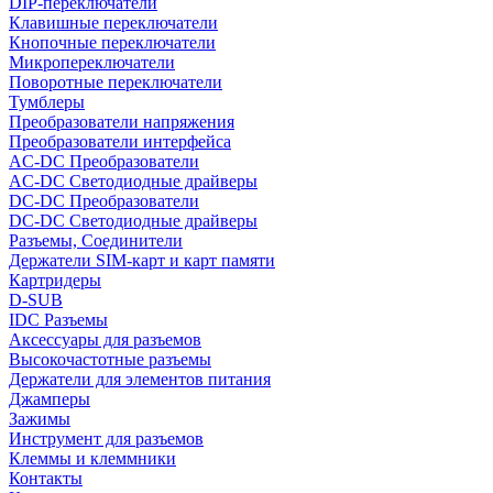
DIP-переключатели
Клавишные переключатели
Кнопочные переключатели
Микропереключатели
Поворотные переключатели
Тумблеры
Преобразователи напряжения
Преобразователи интерфейса
AC-DC Преобразователи
AC-DC Светодиодные драйверы
DC-DC Преобразователи
DC-DC Светодиодные драйверы
Разъемы, Соединители
Держатели SIM-карт и карт памяти
Картридеры
D-SUB
IDC Разъемы
Аксессуары для разъемов
Высокочастотные разъемы
Держатели для элементов питания
Джамперы
Зажимы
Инструмент для разъемов
Клеммы и клеммники
Контакты