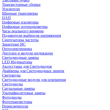
Тактовый буфер
Транзисторные сборки
Усилители
Шинные трансиверы
ЦАП
Цифровые изоляторы
Цифровые потенциометры
Часы реального времени
Подавители выбросов напряжения
Синтезаторы частоты
Защитные ИС
Оптоэлектроника
Дисплеи и модули индикации
Светодиодные лампы
LED Индикаторы
Аксессуары для Светодиодов
Драйверы для Светодиодных линеек
Световоды
Светодиодные модули для освещения
Светодиоды
Сигнальные лампы
Ультрафиолетовые лампы
Фотодиоды
Фототранзисторы
Переключатели