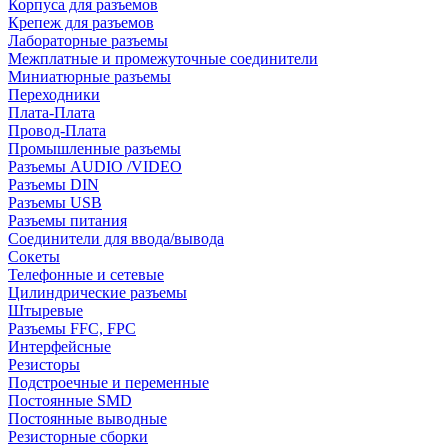
Корпуса для разъемов
Крепеж для разъемов
Лабораторные разъемы
Межплатные и промежуточные соединители
Миниатюрные разъемы
Переходники
Плата-Плата
Провод-Плата
Промышленные разъемы
Разъемы AUDIO /VIDEO
Разъемы DIN
Разъемы USB
Разъемы питания
Соединители для ввода/вывода
Сокеты
Телефонные и сетевые
Цилиндрические разъемы
Штыревые
Разъемы FFC, FPC
Интерфейсные
Резисторы
Подстроечные и переменные
Постоянные SMD
Постоянные выводные
Резисторные сборки