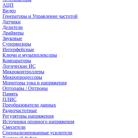
АЦП
Видео
Генераторы и Управление частотой
Датчики
Делители
Драйверы
Звуковые
Супервизоры
Интерфейсные
Ключи и мультиплексоры
Компараторы
Логические ИС
Микроконтроллеры
Микропроцессоры
Мониторы тока и напряжения
Оптопары / Оптроны
Память
ПЛИС
Преобразователи данных
Радиочастотные
Регуляторы напряжения
Источники опорного напряжения
Смесители
Специализированные усилители