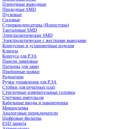
Пленочные выводные
Проходные SMD
Пусковые
Силовые
Суперконденсаторы (Ионисторы)
Танталовые SMD
Электролитические SMD
Электролитические с жесткими выводами
Корпусные и установочные изделия
Клипсы
Корпуса для РЭА
Панели ламповые
Патроны для ламп
Приборные ножки
Радиаторы
Ручки управления для РЭА
Стойки для печатных плат
Стрелочные измерительные головки
Счетчики импульсов
Кабельные вводы и наконечники
Микросхемы
Аналоговые переключатели
Цифровые фильтры
ESD защита
Аттенюаторы