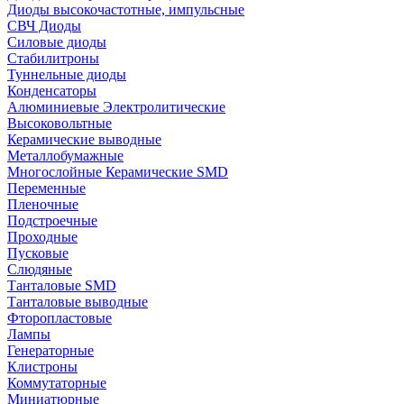
Диоды высокочастотные, импульсные
СВЧ Диоды
Силовые диоды
Стабилитроны
Туннельные диоды
Конденсаторы
Алюминиевые Электролитические
Высоковольтные
Керамические выводные
Металлобумажные
Многослойные Керамические SMD
Переменные
Пленочные
Подстроечные
Проходные
Пусковые
Слюдяные
Танталовые SMD
Танталовые выводные
Фторопластовые
Лампы
Генераторные
Клистроны
Коммутаторные
Миниатюрные