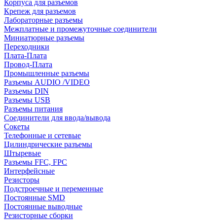
Корпуса для разъемов
Крепеж для разъемов
Лабораторные разъемы
Межплатные и промежуточные соединители
Миниатюрные разъемы
Переходники
Плата-Плата
Провод-Плата
Промышленные разъемы
Разъемы AUDIO /VIDEO
Разъемы DIN
Разъемы USB
Разъемы питания
Соединители для ввода/вывода
Сокеты
Телефонные и сетевые
Цилиндрические разъемы
Штыревые
Разъемы FFC, FPC
Интерфейсные
Резисторы
Подстроечные и переменные
Постоянные SMD
Постоянные выводные
Резисторные сборки