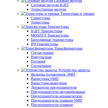
Силовые модули
Силовые модули IGBT
Тиристорные модули
Тиристоры и триаки
Симисторы
Тиристоры
Транзисторы
IGBT Транзисторы
MOSFET Транзисторы
Биполярные транзисторы
ВЧ Транзисторы
Трансформаторы
Согласующие
Импульсные
Питания
Сигнальные
Устройства защиты
фильтры подавления ЭМП
Варисторы SMD
Варисторы выводные
Держатели предохранителя
Предохранители автомобильные
Предохранители керамические
Предохранители плавкие SMD
Предохранители плавкие