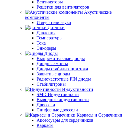
Вентиляторы
Решетки для вентиляторов
Акустические
компоненты
Излучатели звука
Датчики
Давления
Температуры
Тока
Энкодеры
Диоды
Выпрямительные диоды
Диодные мосты
Диоды стабилизации тока
Защитные диоды
Радиочастотные PIN диоды
Стабилитроны
Индуктивности
SMD Индуктивности
Выводные индуктивности
Дроссели
Синфазные дроссели
Каркасы и Сердечники
Аксессуары для сердечников
Каркасы