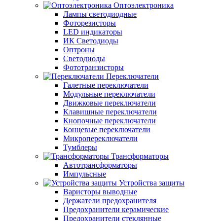
Оптоэлектроника
Лампы светодиодные
Фоторезисторы
LED индикаторы
ИК Светодиоды
Оптроны
Светодиоды
Фототранзисторы
Переключатели
Галетные переключатели
Модульные переключатели
Движковые переключатели
Клавишные переключатели
Кнопочные переключатели
Концевые переключатели
Микропереключатели
Тумблеры
Трансформаторы
Автотрансформаторы
Импульсные
Устройства защиты
Варисторы выводные
Держатели предохранителя
Предохранители керамические
Предохранители стеклянные