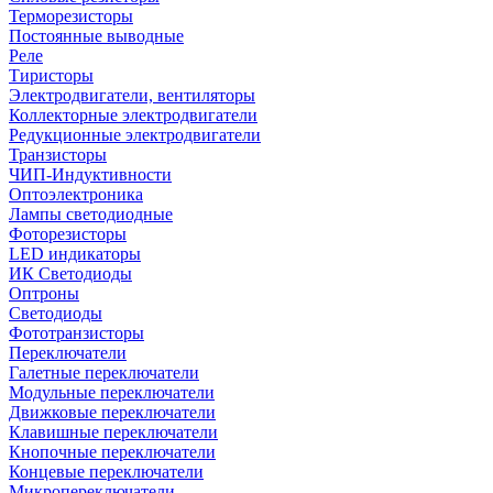
Терморезисторы
Постоянные выводные
Реле
Тиристоры
Электродвигатели, вентиляторы
Коллекторные электродвигатели
Редукционные электродвигатели
Транзисторы
ЧИП-Индуктивности
Оптоэлектроника
Лампы светодиодные
Фоторезисторы
LED индикаторы
ИК Светодиоды
Оптроны
Светодиоды
Фототранзисторы
Переключатели
Галетные переключатели
Модульные переключатели
Движковые переключатели
Клавишные переключатели
Кнопочные переключатели
Концевые переключатели
Микропереключатели