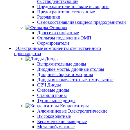
быстродействующие
Предохранители плавкие выводные
Предохранители стеклянные
Разрядники
Самовосстанавливающиеся предохранители
Фильтры
Дроссели синфазные
Фильтры подавления ЭМП
Формирователи
Электронные компоненты отечественного
производства
Диоды
Выпрямительные диоды
Диодные мосты, диодные столбы
Диодные сборки и матрицы
Диоды высокочастотные, импульсные
СВЧ Диоды
Силовые диоды
Стабилитроны
Туннельные диоды
Конденсаторы
Алюминиевые Электролитические
Высоковольтные
Керамические выводные
Металлобумажные