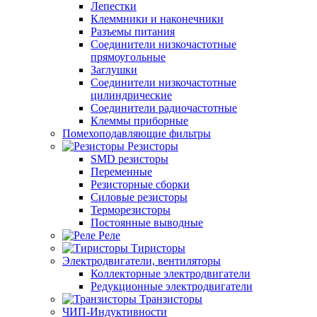
Лепестки
Клеммники и наконечники
Разъемы питания
Соединители низкочастотные
прямоугольные
Заглушки
Соединители низкочастотные
цилиндрические
Соединители радиочастотные
Клеммы приборные
Помехоподавляющие фильтры
Резисторы
SMD резисторы
Переменные
Резисторные сборки
Силовые резисторы
Терморезисторы
Постоянные выводные
Реле
Тиристоры
Электродвигатели, вентиляторы
Коллекторные электродвигатели
Редукционные электродвигатели
Транзисторы
ЧИП-Индуктивности