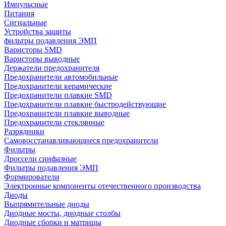
Импульсные
Питания
Сигнальные
Устройства защиты
фильтры подавления ЭМП
Варисторы SMD
Варисторы выводные
Держатели предохранителя
Предохранители автомобильные
Предохранители керамические
Предохранители плавкие SMD
Предохранители плавкие быстродействующие
Предохранители плавкие выводные
Предохранители стеклянные
Разрядники
Самовосстанавливающиеся предохранители
Фильтры
Дроссели синфазные
Фильтры подавления ЭМП
Формирователи
Электронные компоненты отечественного производства
Диоды
Выпрямительные диоды
Диодные мосты, диодные столбы
Диодные сборки и матрицы