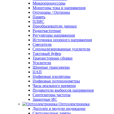
Микропроцессоры
Мониторы тока и напряжения
Оптопары / Оптроны
Память
ПЛИС
Преобразователи данных
Радиочастотные
Регуляторы напряжения
Источники опорного напряжения
Смесители
Специализированные усилители
Тактовый буфер
Транзисторные сборки
Усилители
Шинные трансиверы
ЦАП
Цифровые изоляторы
Цифровые потенциометры
Часы реального времени
Подавители выбросов напряжения
Синтезаторы частоты
Защитные ИС
Оптоэлектроника
Дисплеи и модули индикации
Светодиодные лампы