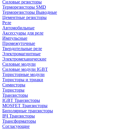
Силовые резисторы
Терморезисторы SMD
Терморезисторы Выводные
Цементные резисторы
Реле
Автомобильные
Аксессуары для реле
Импульсные
Промежуточные
Твердотельные реле
Электромагнитные
Электромеханические
Силовые модули
Силовые модули IGBT
Тиристорные модули
Тиристоры и триаки
Симисторы
Тиристоры
Транзисторы
IGBT Транзисторы
MOSFET Транзисторы
Биполярные транзисторы
ВЧ Транзисторы
Трансформаторы
Согласующие