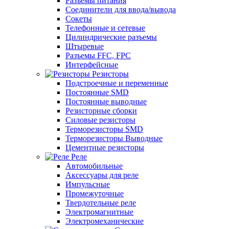
Разъемы питания
Соединители для ввода/вывода
Сокеты
Телефонные и сетевые
Цилиндрические разъемы
Штыревые
Разъемы FFC, FPC
Интерфейсные
Резисторы
Подстроечные и переменные
Постоянные SMD
Постоянные выводные
Резисторные сборки
Силовые резисторы
Терморезисторы SMD
Терморезисторы Выводные
Цементные резисторы
Реле
Автомобильные
Аксессуары для реле
Импульсные
Промежуточные
Твердотельные реле
Электромагнитные
Электромеханические