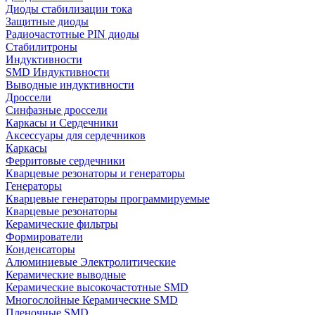
Диоды стабилизации тока
Защитные диоды
Радиочастотные PIN диоды
Стабилитроны
Индуктивности
SMD Индуктивности
Выводные индуктивности
Дроссели
Синфазные дроссели
Каркасы и Сердечники
Аксессуары для сердечников
Каркасы
Ферритовые сердечники
Кварцевые резонаторы и генераторы
Генераторы
Кварцевые генераторы программируемые
Кварцевые резонаторы
Керамические фильтры
Формирователи
Конденсаторы
Алюминиевые Электролитические
Керамические выводные
Керамические высокочастотные SMD
Многослойные Керамические SMD
Пленочные SMD