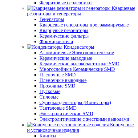
Ферритовые сердечники
Кварцевые
резонаторы и генераторы
Генераторы
Кварцевые генераторы программируемые
Кварцевые резонаторы
Керамические фильтры
Формирователи
Конденсаторы
Алюминиевые Электролитические
Керамические выводные
Керамические высокочастотные SMD
Многослойные Керамические SMD
Пленочные SMD
Пленочные выводные
Проходные SMD
Пусковые
Силовые
Суперконденсаторы (Ионисторы)
Танталовые SMD
Электролитические SMD
Электролитические с жесткими выводами
Корпусные
и установочные изделия
Клипсы