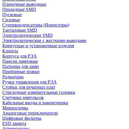
Пленочные выводные
Проходные SMD
Пусковые
Силовые
Суперконденсаторы (Ионисторы)
Танталовые SMD
Электролитические SMD
Электролитические с жесткими выводами
Корпусные и установочные изделия
Клипсы
Корпуса для РЭА
Панели ламповые
Патроны для ламп
Приборные ножки
Радиаторы
Ручки управления для РЭА
Стойки для печатных плат
Стрелочные измерительные головки
Счетчики импульсов
Кабельные вводы и наконечники
Микросхемы
Аналоговые переключатели
Цифровые фильтры
ESD защита
Аттенюаторы