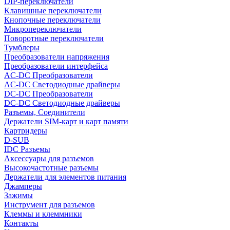
DIP-переключатели
Клавишные переключатели
Кнопочные переключатели
Микропереключатели
Поворотные переключатели
Тумблеры
Преобразователи напряжения
Преобразователи интерфейса
AC-DC Преобразователи
AC-DC Светодиодные драйверы
DC-DC Преобразователи
DC-DC Светодиодные драйверы
Разъемы, Соединители
Держатели SIM-карт и карт памяти
Картридеры
D-SUB
IDC Разъемы
Аксессуары для разъемов
Высокочастотные разъемы
Держатели для элементов питания
Джамперы
Зажимы
Инструмент для разъемов
Клеммы и клеммники
Контакты