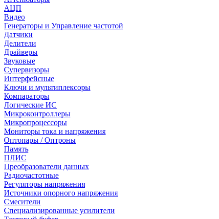
АЦП
Видео
Генераторы и Управление частотой
Датчики
Делители
Драйверы
Звуковые
Супервизоры
Интерфейсные
Ключи и мультиплексоры
Компараторы
Логические ИС
Микроконтроллеры
Микропроцессоры
Мониторы тока и напряжения
Оптопары / Оптроны
Память
ПЛИС
Преобразователи данных
Радиочастотные
Регуляторы напряжения
Источники опорного напряжения
Смесители
Специализированные усилители