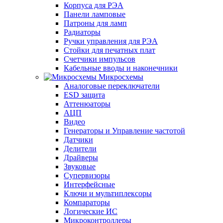
Корпуса для РЭА
Панели ламповые
Патроны для ламп
Радиаторы
Ручки управления для РЭА
Стойки для печатных плат
Счетчики импульсов
Кабельные вводы и наконечники
Микросхемы
Аналоговые переключатели
ESD защита
Аттенюаторы
АЦП
Видео
Генераторы и Управление частотой
Датчики
Делители
Драйверы
Звуковые
Супервизоры
Интерфейсные
Ключи и мультиплексоры
Компараторы
Логические ИС
Микроконтроллеры