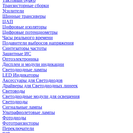
Тактовый буфер
Транзисторные сборки
Усилители
Шинные трансиверы
ЦАП
Цифровые изоляторы
Цифровые потенциометры
Часы реального времени
Подавители выбросов напряжения
Синтезаторы частоты
Защитные ИС
Оптоэлектроника
Дисплеи и модули индикации
Светодиодные лампы
LED Индикаторы
Аксессуары для Светодиодов
Драйверы для Светодиодных линеек
Световоды
Светодиодные модули для освещения
Светодиоды
Сигнальные лампы
Ультрафиолетовые лампы
Фотодиоды
Фототранзисторы
Переключатели