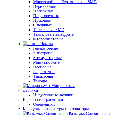
Многослойные Керамические SMD
Переменные
Пленочные
Подстроечные
Пусковые
Слюдяные
Танталовые SMD
Танталовые выводные
Фторопластовые
Лампы
Генераторные
Клистроны
Коммутаторные
Миниатюрные
Неоновые
Радиолампы
Тиратроны
Триоды
Микросхемы
Датчики
Индуктивные датчики
Каркасы и сердечники
Сердечники
Кварцевые генераторы и резонаторы
Разъемы, Соединители