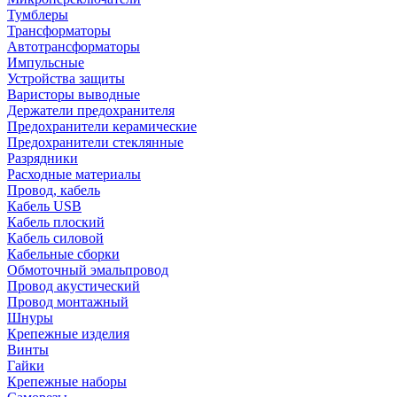
Тумблеры
Трансформаторы
Автотрансформаторы
Импульсные
Устройства защиты
Варисторы выводные
Держатели предохранителя
Предохранители керамические
Предохранители стеклянные
Разрядники
Расходные материалы
Провод, кабель
Кабель USB
Кабель плоский
Кабель силовой
Кабельные сборки
Обмоточный эмальпровод
Провод акустический
Провод монтажный
Шнуры
Крепежные изделия
Винты
Гайки
Крепежные наборы