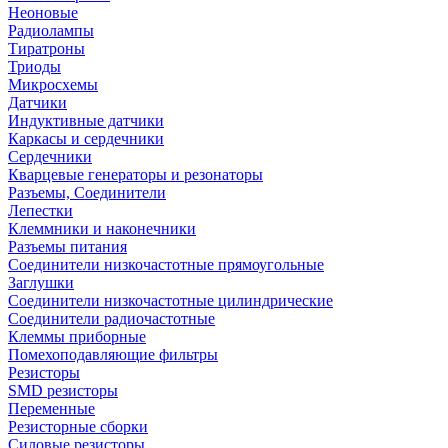
Неоновые
Радиолампы
Тиратроны
Триоды
Микросхемы
Датчики
Индуктивные датчики
Каркасы и сердечники
Сердечники
Кварцевые генераторы и резонаторы
Разъемы, Соединители
Лепестки
Клеммники и наконечники
Разъемы питания
Соединители низкочастотные прямоугольные
Заглушки
Соединители низкочастотные цилиндрические
Соединители радиочастотные
Клеммы приборные
Помехоподавляющие фильтры
Резисторы
SMD резисторы
Переменные
Резисторные сборки
Силовые резисторы