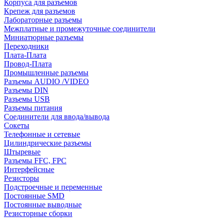
Корпуса для разъемов
Крепеж для разъемов
Лабораторные разъемы
Межплатные и промежуточные соединители
Миниатюрные разъемы
Переходники
Плата-Плата
Провод-Плата
Промышленные разъемы
Разъемы AUDIO /VIDEO
Разъемы DIN
Разъемы USB
Разъемы питания
Соединители для ввода/вывода
Сокеты
Телефонные и сетевые
Цилиндрические разъемы
Штыревые
Разъемы FFC, FPC
Интерфейсные
Резисторы
Подстроечные и переменные
Постоянные SMD
Постоянные выводные
Резисторные сборки