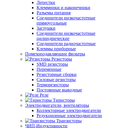
Лепестки
Клеммники и наконечники
Разъемы питания
Соединители низкочастотные
прямоугольные
Заглушки
Соединители низкочастотные
цилиндрические
Соединители радиочастотные
Клеммы приборные
Помехоподавляющие фильтры
Резисторы
SMD резисторы
Переменные
Резисторные сборки
Силовые резисторы
Терморезисторы
Постоянные выводные
Реле
Тиристоры
Электродвигатели, вентиляторы
Коллекторные электродвигатели
Редукционные электродвигатели
Транзисторы
ЧИП-Индуктивности