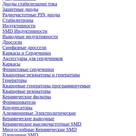
Диоды стабилизации тока
Защитные диоды
Радиочастотные PIN диоды
Стабилитроны
Индуктивности
SMD Индуктивности
Выводные индуктивности
Дроссели
Синфазные дроссели
Каркасы и Сердечники
Аксессуары для сердечников
Каркасы
Ферритовые сердечники
Кварцевые резонаторы и генераторы
Генераторы
Кварцевые генераторы программируемые
Кварцевые резонаторы
Керамические фильтры
Формирователи
Конденсаторы
Алюминиевые Электролитические
Керамические выводные
Керамические высокочастотные SMD
Многослойные Керамические SMD
Пленочные SMD