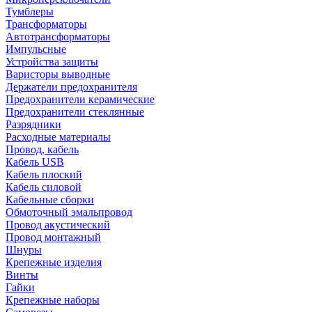
Тумблеры
Трансформаторы
Автотрансформаторы
Импульсные
Устройства защиты
Варисторы выводные
Держатели предохранителя
Предохранители керамические
Предохранители стеклянные
Разрядники
Расходные материалы
Провод, кабель
Кабель USB
Кабель плоский
Кабель силовой
Кабельные сборки
Обмоточный эмальпровод
Провод акустический
Провод монтажный
Шнуры
Крепежные изделия
Винты
Гайки
Крепежные наборы