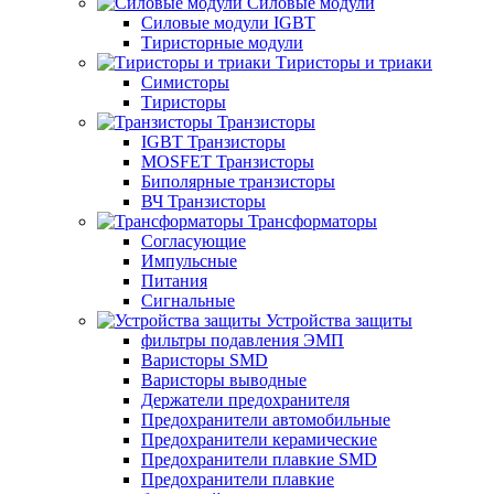
Силовые модули
Силовые модули IGBT
Тиристорные модули
Тиристоры и триаки
Симисторы
Тиристоры
Транзисторы
IGBT Транзисторы
MOSFET Транзисторы
Биполярные транзисторы
ВЧ Транзисторы
Трансформаторы
Согласующие
Импульсные
Питания
Сигнальные
Устройства защиты
фильтры подавления ЭМП
Варисторы SMD
Варисторы выводные
Держатели предохранителя
Предохранители автомобильные
Предохранители керамические
Предохранители плавкие SMD
Предохранители плавкие