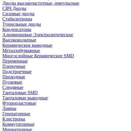
Диоды высокочастотные, импульсные
СВЧ Диоды
Силовые диоды
Стабилитроны
Туннельные диоды
Конденсаторы
Алюминиевые Электролитические
Высоковольтные
Керамические выводные
Металлобумажные
Многослойные Керамические SMD
Переменные
Пленочные
Подстроечные
Проходные
Пусковые
Слюдяные
Танталовые SMD
Танталовые выводные
Фторопластовые
Лампы
Генераторные
Клистроны
Коммутаторные
Миниатюрные