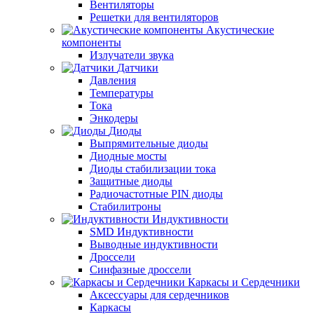
Вентиляторы
Решетки для вентиляторов
Акустические
компоненты
Излучатели звука
Датчики
Давления
Температуры
Тока
Энкодеры
Диоды
Выпрямительные диоды
Диодные мосты
Диоды стабилизации тока
Защитные диоды
Радиочастотные PIN диоды
Стабилитроны
Индуктивности
SMD Индуктивности
Выводные индуктивности
Дроссели
Синфазные дроссели
Каркасы и Сердечники
Аксессуары для сердечников
Каркасы