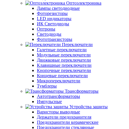
Оптоэлектроника
Лампы светодиодные
Фоторезисторы
LED индикаторы
ИК Светодиоды
Оптроны
Светодиоды
Фототранзисторы
Переключатели
Галетные переключатели
Модульные переключатели
Движковые переключатели
Клавишные переключатели
Кнопочные переключатели
Концевые переключатели
Микропереключатели
Тумблеры
Трансформаторы
Автотрансформаторы
Импульсные
Устройства защиты
Варисторы выводные
Держатели предохранителя
Предохранители керамические
Предохранители стеклянные