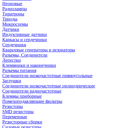
Неоновые
Радиолампы
Тиратроны
Триоды
Микросхемы
Датчики
Индуктивные датчики
Каркасы и сердечники
Сердечники
Кварцевые генераторы и резонаторы
Разъемы, Соединители
Лепестки
Клеммники и наконечники
Разъемы питания
Соединители низкочастотные прямоугольные
Заглушки
Соединители низкочастотные цилиндрические
Соединители радиочастотные
Клеммы приборные
Помехоподавляющие фильтры
Резисторы
SMD резисторы
Переменные
Резисторные сборки
Силовые резисторы