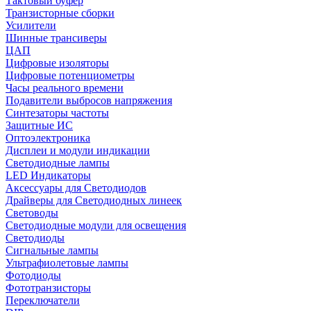
Тактовый буфер
Транзисторные сборки
Усилители
Шинные трансиверы
ЦАП
Цифровые изоляторы
Цифровые потенциометры
Часы реального времени
Подавители выбросов напряжения
Синтезаторы частоты
Защитные ИС
Оптоэлектроника
Дисплеи и модули индикации
Светодиодные лампы
LED Индикаторы
Аксессуары для Светодиодов
Драйверы для Светодиодных линеек
Световоды
Светодиодные модули для освещения
Светодиоды
Сигнальные лампы
Ультрафиолетовые лампы
Фотодиоды
Фототранзисторы
Переключатели