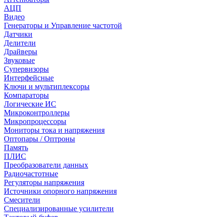
АЦП
Видео
Генераторы и Управление частотой
Датчики
Делители
Драйверы
Звуковые
Супервизоры
Интерфейсные
Ключи и мультиплексоры
Компараторы
Логические ИС
Микроконтроллеры
Микропроцессоры
Мониторы тока и напряжения
Оптопары / Оптроны
Память
ПЛИС
Преобразователи данных
Радиочастотные
Регуляторы напряжения
Источники опорного напряжения
Смесители
Специализированные усилители