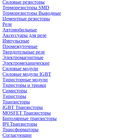
Силовые резисторы
Терморезисторы SMD
Терморезисторы Выводные
Цементные резисторы
Реле
Автомобильные
Аксессуары для реле
Импульсные
Промежуточные
Твердотельные реле
Электромагнитные
Электромеханические
Силовые модули
Силовые модули IGBT
Тиристорные модули
Тиристоры и триаки
Симисторы
Тиристоры
Транзисторы
IGBT Транзисторы
MOSFET Транзисторы
Биполярные транзисторы
ВЧ Транзисторы
Трансформаторы
Согласующие