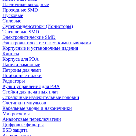
Пленочные выводные
Проходные SMD
Пусковые
Силовые
Суперконденсаторы (Ионисторы)
Танталовые SMD
Электролитические SMD
Электролитические с жесткими выводами
Корпусные и установочные изделия
Клипсы
Корпуса для РЭА
Панели ламповые
Патроны для ламп
Приборные ножки
Радиаторы
Ручки управления для РЭА
Стойки для печатных плат
Стрелочные измерительные головки
Счетчики импульсов
Кабельные вводы и наконечники
Микросхемы
Аналоговые переключатели
Цифровые фильтры
ESD защита
Аттенюаторы