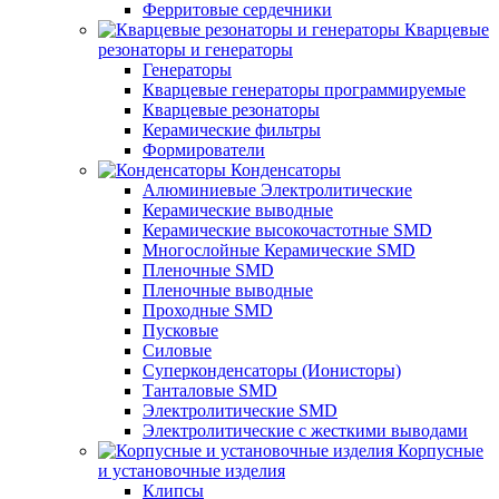
Ферритовые сердечники
Кварцевые
резонаторы и генераторы
Генераторы
Кварцевые генераторы программируемые
Кварцевые резонаторы
Керамические фильтры
Формирователи
Конденсаторы
Алюминиевые Электролитические
Керамические выводные
Керамические высокочастотные SMD
Многослойные Керамические SMD
Пленочные SMD
Пленочные выводные
Проходные SMD
Пусковые
Силовые
Суперконденсаторы (Ионисторы)
Танталовые SMD
Электролитические SMD
Электролитические с жесткими выводами
Корпусные
и установочные изделия
Клипсы