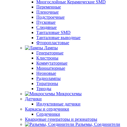
Многослойные Керамические SMD
Переменные
Пленочные
Подстроечные
Пусковые
Слюдяные
Танталовые SMD
Танталовые выводные
Фторопластовые
Лампы
Генераторные
Клистроны
Коммутаторные
Миниатюрные
Неоновые
Радиолампы
Тиратроны
Триоды
Микросхемы
Датчики
Индуктивные датчики
Каркасы и сердечники
Сердечники
Кварцевые генераторы и резонаторы
Разъемы, Соединители