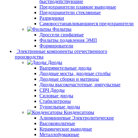
быстродействующие
Предохранители плавкие выводные
Предохранители стеклянные
Разрядники
Самовосстанавливающиеся предохранители
Фильтры
Дроссели синфазные
Фильтры подавления ЭМП
Формирователи
Электронные компоненты отечественного
производства
Диоды
Выпрямительные диоды
Диодные мосты, диодные столбы
Диодные сборки и матрицы
Диоды высокочастотные, импульсные
СВЧ Диоды
Силовые диоды
Стабилитроны
Туннельные диоды
Конденсаторы
Алюминиевые Электролитические
Высоковольтные
Керамические выводные
Металлобумажные