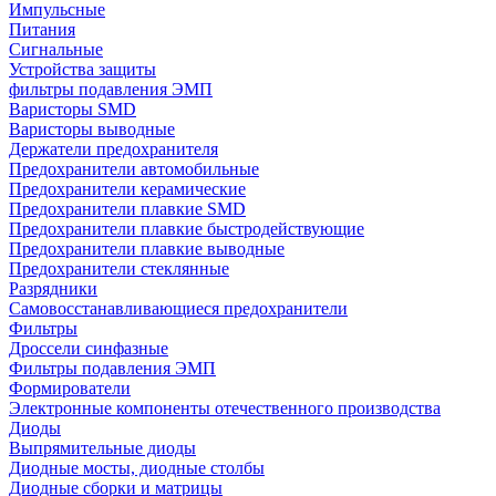
Импульсные
Питания
Сигнальные
Устройства защиты
фильтры подавления ЭМП
Варисторы SMD
Варисторы выводные
Держатели предохранителя
Предохранители автомобильные
Предохранители керамические
Предохранители плавкие SMD
Предохранители плавкие быстродействующие
Предохранители плавкие выводные
Предохранители стеклянные
Разрядники
Самовосстанавливающиеся предохранители
Фильтры
Дроссели синфазные
Фильтры подавления ЭМП
Формирователи
Электронные компоненты отечественного производства
Диоды
Выпрямительные диоды
Диодные мосты, диодные столбы
Диодные сборки и матрицы