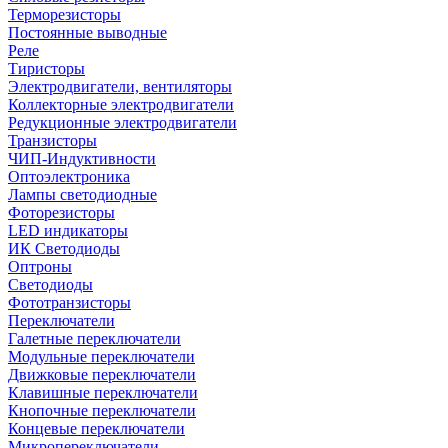
Терморезисторы
Постоянные выводные
Реле
Тиристоры
Электродвигатели, вентиляторы
Коллекторные электродвигатели
Редукционные электродвигатели
Транзисторы
ЧИП-Индуктивности
Оптоэлектроника
Лампы светодиодные
Фоторезисторы
LED индикаторы
ИК Светодиоды
Оптроны
Светодиоды
Фототранзисторы
Переключатели
Галетные переключатели
Модульные переключатели
Движковые переключатели
Клавишные переключатели
Кнопочные переключатели
Концевые переключатели
Микропереключатели