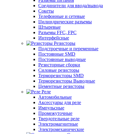
Разъемы питания
Соединители для ввода/вывода
Сокеты
Телефонные и сетевые
Цилиндрические разъемы
Штыревые
Разъемы FFC, FPC
Интерфейсные
Резисторы
Подстроечные и переменные
Постоянные SMD
Постоянные выводные
Резисторные сборки
Силовые резисторы
Терморезисторы SMD
Терморезисторы Выводные
Цементные резисторы
Реле
Автомобильные
Аксессуары для реле
Импульсные
Промежуточные
Твердотельные реле
Электромагнитные
Электромеханические