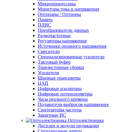
Микропроцессоры
Мониторы тока и напряжения
Оптопары / Оптроны
Память
ПЛИС
Преобразователи данных
Радиочастотные
Регуляторы напряжения
Источники опорного напряжения
Смесители
Специализированные усилители
Тактовый буфер
Транзисторные сборки
Усилители
Шинные трансиверы
ЦАП
Цифровые изоляторы
Цифровые потенциометры
Часы реального времени
Подавители выбросов напряжения
Синтезаторы частоты
Защитные ИС
Оптоэлектроника
Дисплеи и модули индикации
Светодиодные лампы