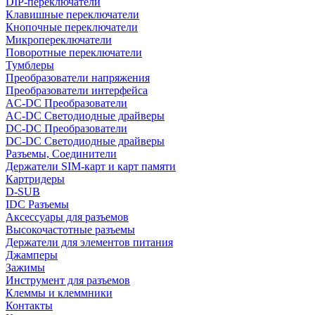
DIP-переключатели
Клавишные переключатели
Кнопочные переключатели
Микропереключатели
Поворотные переключатели
Тумблеры
Преобразователи напряжения
Преобразователи интерфейса
AC-DC Преобразователи
AC-DC Светодиодные драйверы
DC-DC Преобразователи
DC-DC Светодиодные драйверы
Разъемы, Соединители
Держатели SIM-карт и карт памяти
Картридеры
D-SUB
IDC Разъемы
Аксессуары для разъемов
Высокочастотные разъемы
Держатели для элементов питания
Джамперы
Зажимы
Инструмент для разъемов
Клеммы и клеммники
Контакты