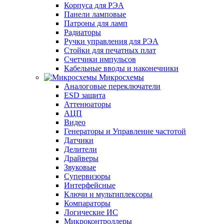
Корпуса для РЭА
Панели ламповые
Патроны для ламп
Радиаторы
Ручки управления для РЭА
Стойки для печатных плат
Счетчики импульсов
Кабельные вводы и наконечники
Микросхемы
Аналоговые переключатели
ESD защита
Аттенюаторы
АЦП
Видео
Генераторы и Управление частотой
Датчики
Делители
Драйверы
Звуковые
Супервизоры
Интерфейсные
Ключи и мультиплексоры
Компараторы
Логические ИС
Микроконтроллеры