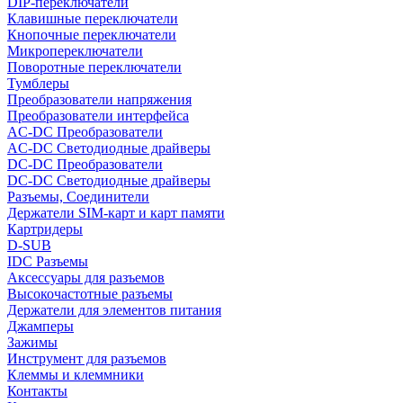
DIP-переключатели
Клавишные переключатели
Кнопочные переключатели
Микропереключатели
Поворотные переключатели
Тумблеры
Преобразователи напряжения
Преобразователи интерфейса
AC-DC Преобразователи
AC-DC Светодиодные драйверы
DC-DC Преобразователи
DC-DC Светодиодные драйверы
Разъемы, Соединители
Держатели SIM-карт и карт памяти
Картридеры
D-SUB
IDC Разъемы
Аксессуары для разъемов
Высокочастотные разъемы
Держатели для элементов питания
Джамперы
Зажимы
Инструмент для разъемов
Клеммы и клеммники
Контакты