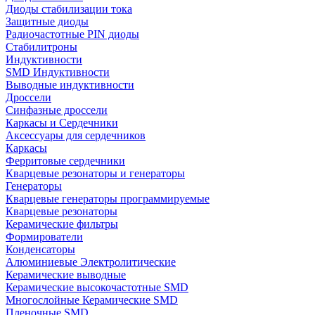
Диоды стабилизации тока
Защитные диоды
Радиочастотные PIN диоды
Стабилитроны
Индуктивности
SMD Индуктивности
Выводные индуктивности
Дроссели
Синфазные дроссели
Каркасы и Сердечники
Аксессуары для сердечников
Каркасы
Ферритовые сердечники
Кварцевые резонаторы и генераторы
Генераторы
Кварцевые генераторы программируемые
Кварцевые резонаторы
Керамические фильтры
Формирователи
Конденсаторы
Алюминиевые Электролитические
Керамические выводные
Керамические высокочастотные SMD
Многослойные Керамические SMD
Пленочные SMD