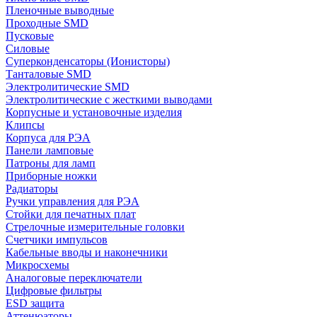
Пленочные выводные
Проходные SMD
Пусковые
Силовые
Суперконденсаторы (Ионисторы)
Танталовые SMD
Электролитические SMD
Электролитические с жесткими выводами
Корпусные и установочные изделия
Клипсы
Корпуса для РЭА
Панели ламповые
Патроны для ламп
Приборные ножки
Радиаторы
Ручки управления для РЭА
Стойки для печатных плат
Стрелочные измерительные головки
Счетчики импульсов
Кабельные вводы и наконечники
Микросхемы
Аналоговые переключатели
Цифровые фильтры
ESD защита
Аттенюаторы