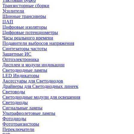
Тактовый буфер
Транзисторные сборки
Усилители
Шинные трансиверы
ЦАП
Цифровые изоляторы
Цифровые потенциометры
Часы реального времени
Подавители выбросов напряжения
Синтезаторы частоты
Защитные ИС
Оптоэлектроника
Дисплеи и модули индикации
Светодиодные лампы
LED Индикаторы
Аксессуары для Светодиодов
Драйверы для Светодиодных линеек
Световоды
Светодиодные модули для освещения
Светодиоды
Сигнальные лампы
Ультрафиолетовые лампы
Фотодиоды
Фототранзисторы
Переключатели