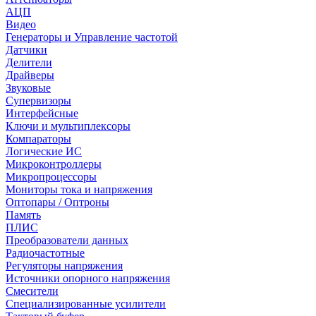
АЦП
Видео
Генераторы и Управление частотой
Датчики
Делители
Драйверы
Звуковые
Супервизоры
Интерфейсные
Ключи и мультиплексоры
Компараторы
Логические ИС
Микроконтроллеры
Микропроцессоры
Мониторы тока и напряжения
Оптопары / Оптроны
Память
ПЛИС
Преобразователи данных
Радиочастотные
Регуляторы напряжения
Источники опорного напряжения
Смесители
Специализированные усилители