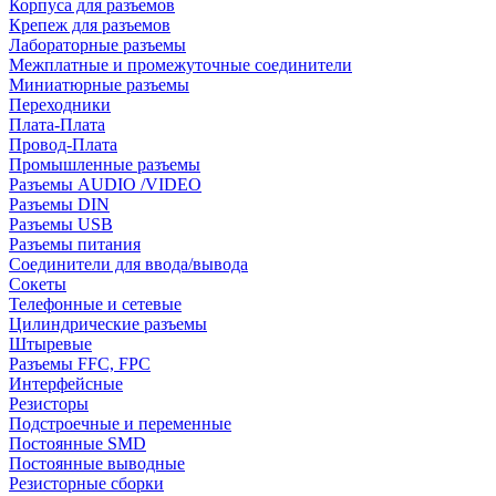
Корпуса для разъемов
Крепеж для разъемов
Лабораторные разъемы
Межплатные и промежуточные соединители
Миниатюрные разъемы
Переходники
Плата-Плата
Провод-Плата
Промышленные разъемы
Разъемы AUDIO /VIDEO
Разъемы DIN
Разъемы USB
Разъемы питания
Соединители для ввода/вывода
Сокеты
Телефонные и сетевые
Цилиндрические разъемы
Штыревые
Разъемы FFC, FPC
Интерфейсные
Резисторы
Подстроечные и переменные
Постоянные SMD
Постоянные выводные
Резисторные сборки