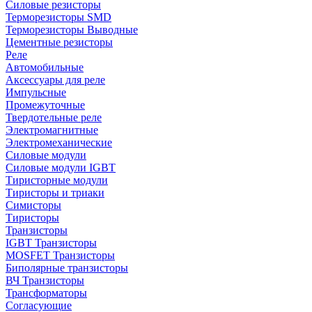
Силовые резисторы
Терморезисторы SMD
Терморезисторы Выводные
Цементные резисторы
Реле
Автомобильные
Аксессуары для реле
Импульсные
Промежуточные
Твердотельные реле
Электромагнитные
Электромеханические
Силовые модули
Силовые модули IGBT
Тиристорные модули
Тиристоры и триаки
Симисторы
Тиристоры
Транзисторы
IGBT Транзисторы
MOSFET Транзисторы
Биполярные транзисторы
ВЧ Транзисторы
Трансформаторы
Согласующие