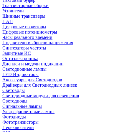
Тактовый буфер
Транзисторные сборки
Усилители
Шинные трансиверы
ЦАП
Цифровые изоляторы
Цифровые потенциометры
Часы реального времени
Подавители выбросов напряжения
Синтезаторы частоты
Защитные ИС
Оптоэлектроника
Дисплеи и модули индикации
Светодиодные лампы
LED Индикаторы
Аксессуары для Светодиодов
Драйверы для Светодиодных линеек
Световоды
Светодиодные модули для освещения
Светодиоды
Сигнальные лампы
Ультрафиолетовые лампы
Фотодиоды
Фототранзисторы
Переключатели