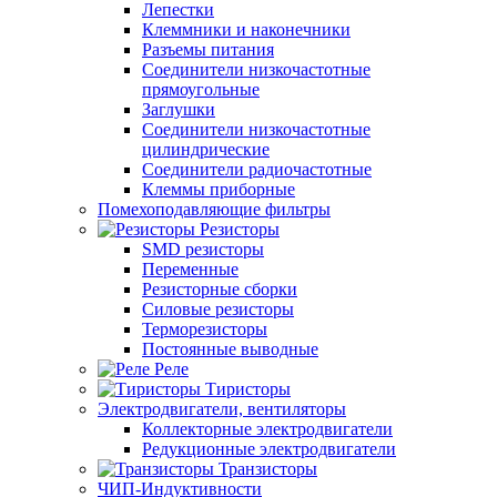
Лепестки
Клеммники и наконечники
Разъемы питания
Соединители низкочастотные
прямоугольные
Заглушки
Соединители низкочастотные
цилиндрические
Соединители радиочастотные
Клеммы приборные
Помехоподавляющие фильтры
Резисторы
SMD резисторы
Переменные
Резисторные сборки
Силовые резисторы
Терморезисторы
Постоянные выводные
Реле
Тиристоры
Электродвигатели, вентиляторы
Коллекторные электродвигатели
Редукционные электродвигатели
Транзисторы
ЧИП-Индуктивности