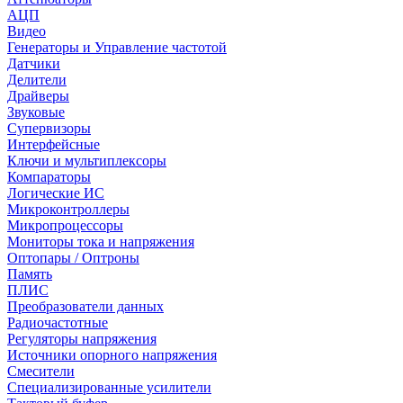
АЦП
Видео
Генераторы и Управление частотой
Датчики
Делители
Драйверы
Звуковые
Супервизоры
Интерфейсные
Ключи и мультиплексоры
Компараторы
Логические ИС
Микроконтроллеры
Микропроцессоры
Мониторы тока и напряжения
Оптопары / Оптроны
Память
ПЛИС
Преобразователи данных
Радиочастотные
Регуляторы напряжения
Источники опорного напряжения
Смесители
Специализированные усилители