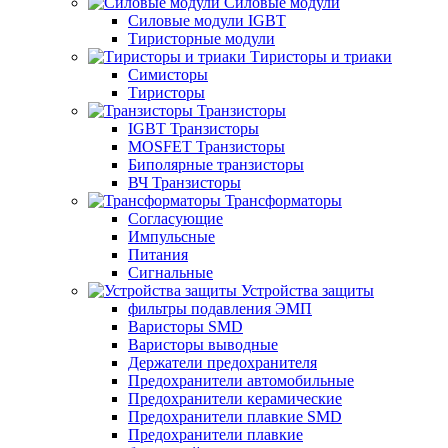
Силовые модули
Силовые модули IGBT
Тиристорные модули
Тиристоры и триаки
Симисторы
Тиристоры
Транзисторы
IGBT Транзисторы
MOSFET Транзисторы
Биполярные транзисторы
ВЧ Транзисторы
Трансформаторы
Согласующие
Импульсные
Питания
Сигнальные
Устройства защиты
фильтры подавления ЭМП
Варисторы SMD
Варисторы выводные
Держатели предохранителя
Предохранители автомобильные
Предохранители керамические
Предохранители плавкие SMD
Предохранители плавкие