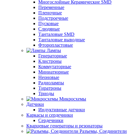
Многослойные Керамические SMD
Переменные
Пленочные
Подстроечные
Пусковые
Слюдяные
Танталовые SMD
Танталовые выводные
Фторопластовые
Лампы
Генераторные
Клистроны
Коммутаторные
Миниатюрные
Неоновые
Радиолампы
Тиратроны
Триоды
Микросхемы
Датчики
Индуктивные датчики
Каркасы и сердечники
Сердечники
Кварцевые генераторы и резонаторы
Разъемы, Соединители