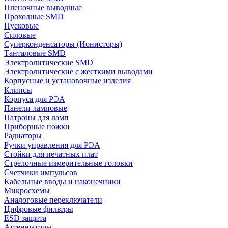
Пленочные выводные
Проходные SMD
Пусковые
Силовые
Суперконденсаторы (Ионисторы)
Танталовые SMD
Электролитические SMD
Электролитические с жесткими выводами
Корпусные и установочные изделия
Клипсы
Корпуса для РЭА
Панели ламповые
Патроны для ламп
Приборные ножки
Радиаторы
Ручки управления для РЭА
Стойки для печатных плат
Стрелочные измерительные головки
Счетчики импульсов
Кабельные вводы и наконечники
Микросхемы
Аналоговые переключатели
Цифровые фильтры
ESD защита
Аттенюаторы