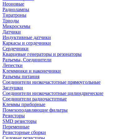
Неоновые
Радиолампы
Тиратроны
Триоды
Микросхемы
Датчики
Индуктивные датчики
Каркасы и сердечники
Сердечники
Кварцевые генераторы и резонаторы
Разъемы, Соединители
Лепестки
Клеммники и наконечники
Разъемы питания
Соединители низкочастотные прямоугольные
Заглушки
Соединители низкочастотные цилиндрические
Соединители радиочастотные
Клеммы приборные
Помехоподавляющие фильтры
Резисторы
SMD резисторы
Переменные
Резисторные сборки
Силовые резисторы