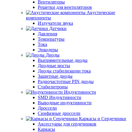
Вентиляторы
Решетки для вентиляторов
Акустические
компоненты
Излучатели звука
Датчики
Давления
Температуры
Тока
Энкодеры
Диоды
Выпрямительные диоды
Диодные мосты
Диоды стабилизации тока
Защитные диоды
Радиочастотные PIN диоды
Стабилитроны
Индуктивности
SMD Индуктивности
Выводные индуктивности
Дроссели
Синфазные дроссели
Каркасы и Сердечники
Аксессуары для сердечников
Каркасы