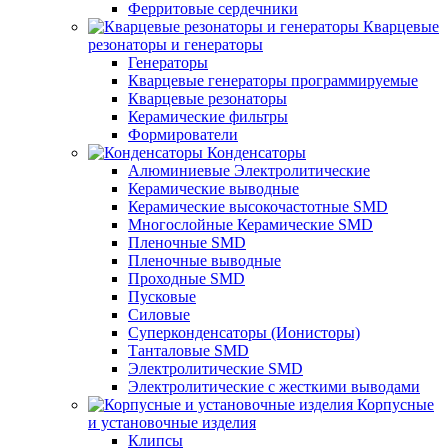
Ферритовые сердечники
Кварцевые
резонаторы и генераторы
Генераторы
Кварцевые генераторы программируемые
Кварцевые резонаторы
Керамические фильтры
Формирователи
Конденсаторы
Алюминиевые Электролитические
Керамические выводные
Керамические высокочастотные SMD
Многослойные Керамические SMD
Пленочные SMD
Пленочные выводные
Проходные SMD
Пусковые
Силовые
Суперконденсаторы (Ионисторы)
Танталовые SMD
Электролитические SMD
Электролитические с жесткими выводами
Корпусные
и установочные изделия
Клипсы