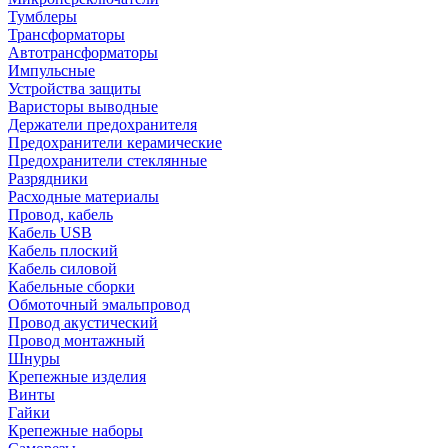
Тумблеры
Трансформаторы
Автотрансформаторы
Импульсные
Устройства защиты
Варисторы выводные
Держатели предохранителя
Предохранители керамические
Предохранители стеклянные
Разрядники
Расходные материалы
Провод, кабель
Кабель USB
Кабель плоский
Кабель силовой
Кабельные сборки
Обмоточный эмальпровод
Провод акустический
Провод монтажный
Шнуры
Крепежные изделия
Винты
Гайки
Крепежные наборы