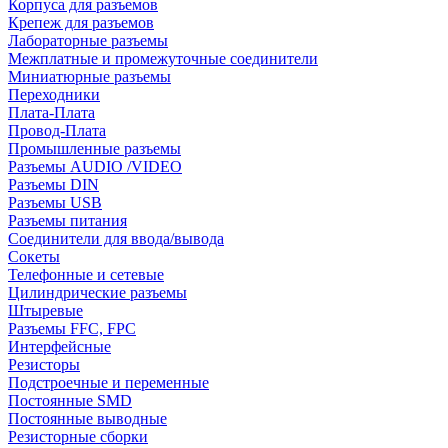
Корпуса для разъемов
Крепеж для разъемов
Лабораторные разъемы
Межплатные и промежуточные соединители
Миниатюрные разъемы
Переходники
Плата-Плата
Провод-Плата
Промышленные разъемы
Разъемы AUDIO /VIDEO
Разъемы DIN
Разъемы USB
Разъемы питания
Соединители для ввода/вывода
Сокеты
Телефонные и сетевые
Цилиндрические разъемы
Штыревые
Разъемы FFC, FPC
Интерфейсные
Резисторы
Подстроечные и переменные
Постоянные SMD
Постоянные выводные
Резисторные сборки