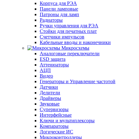
Корпуса для РЭА
Панели ламповые
Патроны для ламп
Радиаторы
Ручки управления для РЭА
Стойки для печатных плат
Счетчики импульсов
Кабельные вводы и наконечники
Микросхемы
Аналоговые переключатели
ESD защита
Аттенюаторы
АЦП
Видео
Генераторы и Управление частотой
Датчики
Делители
Драйверы
Звуковые
Супервизоры
Интерфейсные
Ключи и мультиплексоры
Компараторы
Логические ИС
Микроконтроллеры