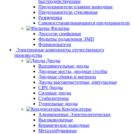
быстродействующие
Предохранители плавкие выводные
Предохранители стеклянные
Разрядники
Самовосстанавливающиеся предохранители
Фильтры
Дроссели синфазные
Фильтры подавления ЭМП
Формирователи
Электронные компоненты отечественного
производства
Диоды
Выпрямительные диоды
Диодные мосты, диодные столбы
Диодные сборки и матрицы
Диоды высокочастотные, импульсные
СВЧ Диоды
Силовые диоды
Стабилитроны
Туннельные диоды
Конденсаторы
Алюминиевые Электролитические
Высоковольтные
Керамические выводные
Металлобумажные