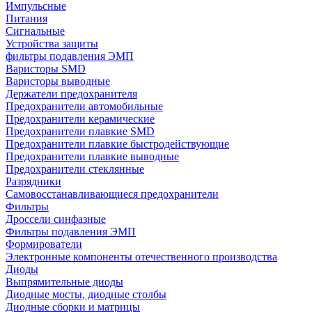
Импульсные
Питания
Сигнальные
Устройства защиты
фильтры подавления ЭМП
Варисторы SMD
Варисторы выводные
Держатели предохранителя
Предохранители автомобильные
Предохранители керамические
Предохранители плавкие SMD
Предохранители плавкие быстродействующие
Предохранители плавкие выводные
Предохранители стеклянные
Разрядники
Самовосстанавливающиеся предохранители
Фильтры
Дроссели синфазные
Фильтры подавления ЭМП
Формирователи
Электронные компоненты отечественного производства
Диоды
Выпрямительные диоды
Диодные мосты, диодные столбы
Диодные сборки и матрицы