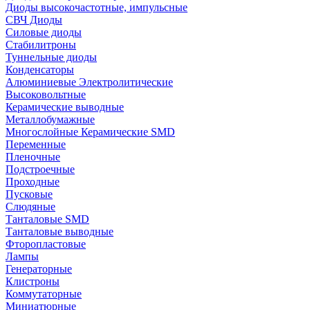
Диоды высокочастотные, импульсные
СВЧ Диоды
Силовые диоды
Стабилитроны
Туннельные диоды
Конденсаторы
Алюминиевые Электролитические
Высоковольтные
Керамические выводные
Металлобумажные
Многослойные Керамические SMD
Переменные
Пленочные
Подстроечные
Проходные
Пусковые
Слюдяные
Танталовые SMD
Танталовые выводные
Фторопластовые
Лампы
Генераторные
Клистроны
Коммутаторные
Миниатюрные