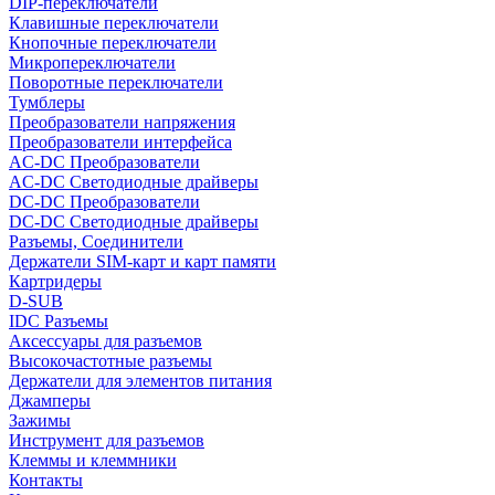
DIP-переключатели
Клавишные переключатели
Кнопочные переключатели
Микропереключатели
Поворотные переключатели
Тумблеры
Преобразователи напряжения
Преобразователи интерфейса
AC-DC Преобразователи
AC-DC Светодиодные драйверы
DC-DC Преобразователи
DC-DC Светодиодные драйверы
Разъемы, Соединители
Держатели SIM-карт и карт памяти
Картридеры
D-SUB
IDC Разъемы
Аксессуары для разъемов
Высокочастотные разъемы
Держатели для элементов питания
Джамперы
Зажимы
Инструмент для разъемов
Клеммы и клеммники
Контакты