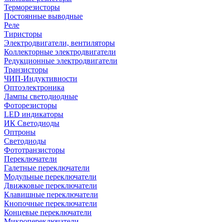
Терморезисторы
Постоянные выводные
Реле
Тиристоры
Электродвигатели, вентиляторы
Коллекторные электродвигатели
Редукционные электродвигатели
Транзисторы
ЧИП-Индуктивности
Оптоэлектроника
Лампы светодиодные
Фоторезисторы
LED индикаторы
ИК Светодиоды
Оптроны
Светодиоды
Фототранзисторы
Переключатели
Галетные переключатели
Модульные переключатели
Движковые переключатели
Клавишные переключатели
Кнопочные переключатели
Концевые переключатели
Микропереключатели