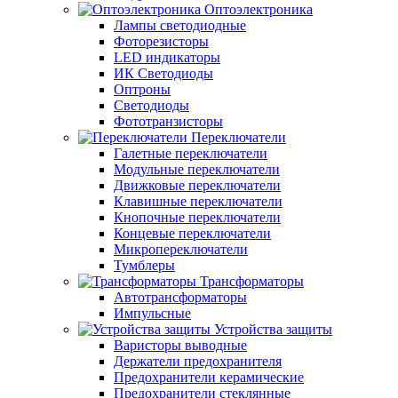
Оптоэлектроника
Лампы светодиодные
Фоторезисторы
LED индикаторы
ИК Светодиоды
Оптроны
Светодиоды
Фототранзисторы
Переключатели
Галетные переключатели
Модульные переключатели
Движковые переключатели
Клавишные переключатели
Кнопочные переключатели
Концевые переключатели
Микропереключатели
Тумблеры
Трансформаторы
Автотрансформаторы
Импульсные
Устройства защиты
Варисторы выводные
Держатели предохранителя
Предохранители керамические
Предохранители стеклянные