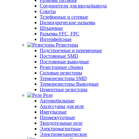
Разъемы питания
Соединители для ввода/вывода
Сокеты
Телефонные и сетевые
Цилиндрические разъемы
Штыревые
Разъемы FFC, FPC
Интерфейсные
Резисторы
Подстроечные и переменные
Постоянные SMD
Постоянные выводные
Резисторные сборки
Силовые резисторы
Терморезисторы SMD
Терморезисторы Выводные
Цементные резисторы
Реле
Автомобильные
Аксессуары для реле
Импульсные
Промежуточные
Твердотельные реле
Электромагнитные
Электромеханические