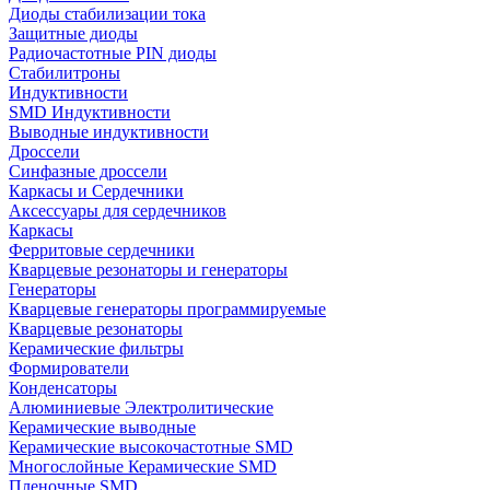
Диоды стабилизации тока
Защитные диоды
Радиочастотные PIN диоды
Стабилитроны
Индуктивности
SMD Индуктивности
Выводные индуктивности
Дроссели
Синфазные дроссели
Каркасы и Сердечники
Аксессуары для сердечников
Каркасы
Ферритовые сердечники
Кварцевые резонаторы и генераторы
Генераторы
Кварцевые генераторы программируемые
Кварцевые резонаторы
Керамические фильтры
Формирователи
Конденсаторы
Алюминиевые Электролитические
Керамические выводные
Керамические высокочастотные SMD
Многослойные Керамические SMD
Пленочные SMD