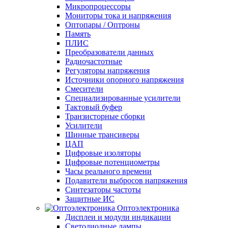
Микропроцессоры
Мониторы тока и напряжения
Оптопары / Оптроны
Память
ПЛИС
Преобразователи данных
Радиочастотные
Регуляторы напряжения
Источники опорного напряжения
Смесители
Специализированные усилители
Тактовый буфер
Транзисторные сборки
Усилители
Шинные трансиверы
ЦАП
Цифровые изоляторы
Цифровые потенциометры
Часы реального времени
Подавители выбросов напряжения
Синтезаторы частоты
Защитные ИС
Оптоэлектроника
Дисплеи и модули индикации
Светодиодные лампы