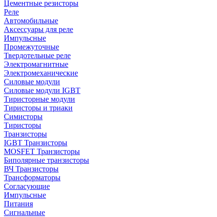
Цементные резисторы
Реле
Автомобильные
Аксессуары для реле
Импульсные
Промежуточные
Твердотельные реле
Электромагнитные
Электромеханические
Силовые модули
Силовые модули IGBT
Тиристорные модули
Тиристоры и триаки
Симисторы
Тиристоры
Транзисторы
IGBT Транзисторы
MOSFET Транзисторы
Биполярные транзисторы
ВЧ Транзисторы
Трансформаторы
Согласующие
Импульсные
Питания
Сигнальные