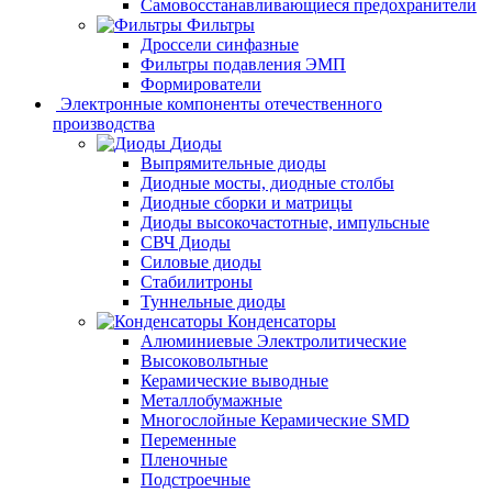
Самовосстанавливающиеся предохранители
Фильтры
Дроссели синфазные
Фильтры подавления ЭМП
Формирователи
Электронные компоненты отечественного
производства
Диоды
Выпрямительные диоды
Диодные мосты, диодные столбы
Диодные сборки и матрицы
Диоды высокочастотные, импульсные
СВЧ Диоды
Силовые диоды
Стабилитроны
Туннельные диоды
Конденсаторы
Алюминиевые Электролитические
Высоковольтные
Керамические выводные
Металлобумажные
Многослойные Керамические SMD
Переменные
Пленочные
Подстроечные