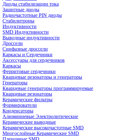
Диоды стабилизации тока
Защитные диоды
Радиочастотные PIN диоды
Стабилитроны
Индуктивности
SMD Индуктивности
Выводные индуктивности
Дроссели
Синфазные дроссели
Каркасы и Сердечники
Аксессуары для сердечников
Каркасы
Ферритовые сердечники
Кварцевые резонаторы и генераторы
Генераторы
Кварцевые генераторы программируемые
Кварцевые резонаторы
Керамические фильтры
Формирователи
Конденсаторы
Алюминиевые Электролитические
Керамические выводные
Керамические высокочастотные SMD
Многослойные Керамические SMD
Пленочные SMD