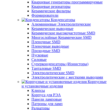
Кварцевые генераторы программируемые
Кварцевые резонаторы
Керамические фильтры
Формирователи
Конденсаторы
Алюминиевые Электролитические
Керамические выводные
Керамические высокочастотные SMD
Многослойные Керамические SMD
Пленочные SMD
Пленочные выводные
Проходные SMD
Пусковые
Силовые
Суперконденсаторы (Ионисторы)
Танталовые SMD
Электролитические SMD
Электролитические с жесткими выводами
Корпусные
и установочные изделия
Клипсы
Корпуса для РЭА
Панели ламповые
Патроны для ламп
Радиаторы