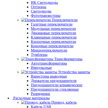
ИК Светодиоды
Оптроны
Светодиоды
Фототранзисторы
Переключатели
Галетные переключатели
Модульные переключатели
Движковые переключатели
Клавишные переключатели
Кнопочные переключатели
Концевые переключатели
Микропереключатели
Тумблеры
Трансформаторы
Автотрансформаторы
Импульсные
Устройства защиты
Варисторы выводные
Держатели предохранителя
Предохранители керамические
Предохранители стеклянные
Разрядники
Расходные материалы
Провод, кабель
Кабель USB