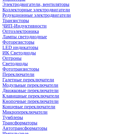
Электродвигатели, вентиляторы
Коллекторные электродвигатели
Редукционные электродвигатели
Транзисторы
ЧИП-Индуктивности
Оптоэлектроника
Лампы светодиодные
Фоторезисторы
LED индикаторы
ИК Светодиоды
Оптроны
Светодиоды
Фототранзисторы
Переключатели
Галетные переключатели
Модульные переключатели
Движковые переключатели
Клавишные переключатели
Кнопочные переключатели
Концевые переключатели
Микропереключатели
Тумблеры
Трансформаторы
Автотрансформаторы
Импульсные