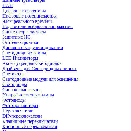
Шинные трансиверы
ЦАП
Цифровые изоляторы
Цифровые потенциометры
Часы реального времени
Подавители выбросов напряжения
Синтезаторы частоты
Защитные ИС
Оптоэлектроника
Дисплеи и модули индикации
Светодиодные лампы
LED Индикаторы
Аксессуары для Светодиодов
Драйверы для Светодиодных линеек
Световоды
Светодиодные модули для освещения
Светодиоды
Сигнальные лампы
Ультрафиолетовые лампы
Фотодиоды
Фототранзисторы
Переключатели
DIP-переключатели
Клавишные переключатели
Кнопочные переключатели