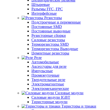
Цилиндрические разъемы
Штыревые
Разъемы FFC, FPC
Интерфейсные
Резисторы
Подстроечные и переменные
Постоянные SMD
Постоянные выводные
Резисторные сборки
Силовые резисторы
Терморезисторы SMD
Терморезисторы Выводные
Цементные резисторы
Реле
Автомобильные
Аксессуары для реле
Импульсные
Промежуточные
Твердотельные реле
Электромагнитные
Электромеханические
Силовые модули
Силовые модули IGBT
Тиристорные модули
Тиристоры и триаки