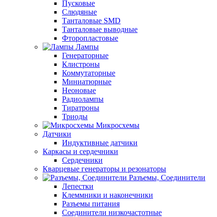
Пусковые
Слюдяные
Танталовые SMD
Танталовые выводные
Фторопластовые
Лампы
Генераторные
Клистроны
Коммутаторные
Миниатюрные
Неоновые
Радиолампы
Тиратроны
Триоды
Микросхемы
Датчики
Индуктивные датчики
Каркасы и сердечники
Сердечники
Кварцевые генераторы и резонаторы
Разъемы, Соединители
Лепестки
Клеммники и наконечники
Разъемы питания
Соединители низкочастотные