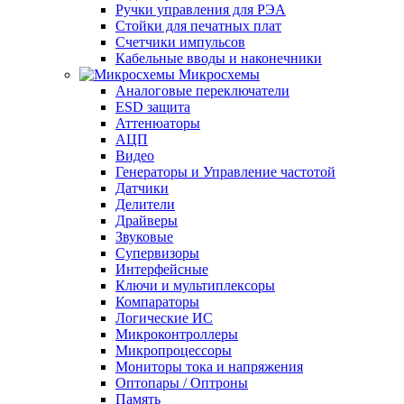
Ручки управления для РЭА
Стойки для печатных плат
Счетчики импульсов
Кабельные вводы и наконечники
Микросхемы
Аналоговые переключатели
ESD защита
Аттенюаторы
АЦП
Видео
Генераторы и Управление частотой
Датчики
Делители
Драйверы
Звуковые
Супервизоры
Интерфейсные
Ключи и мультиплексоры
Компараторы
Логические ИС
Микроконтроллеры
Микропроцессоры
Мониторы тока и напряжения
Оптопары / Оптроны
Память