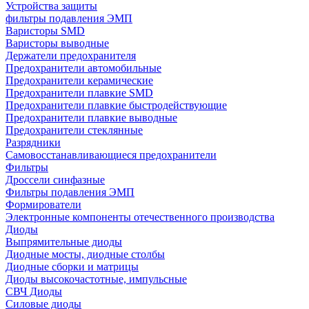
Устройства защиты
фильтры подавления ЭМП
Варисторы SMD
Варисторы выводные
Держатели предохранителя
Предохранители автомобильные
Предохранители керамические
Предохранители плавкие SMD
Предохранители плавкие быстродействующие
Предохранители плавкие выводные
Предохранители стеклянные
Разрядники
Самовосстанавливающиеся предохранители
Фильтры
Дроссели синфазные
Фильтры подавления ЭМП
Формирователи
Электронные компоненты отечественного производства
Диоды
Выпрямительные диоды
Диодные мосты, диодные столбы
Диодные сборки и матрицы
Диоды высокочастотные, импульсные
СВЧ Диоды
Силовые диоды