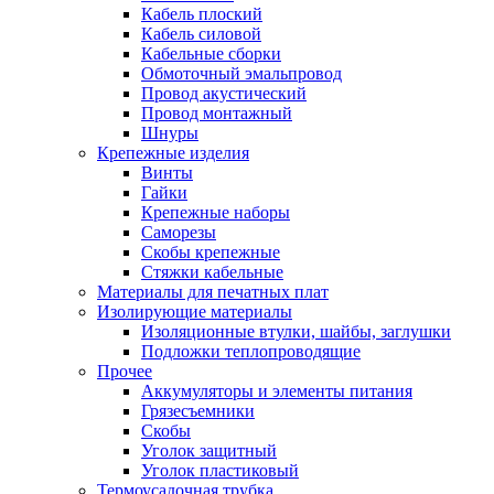
Кабель плоский
Кабель силовой
Кабельные сборки
Обмоточный эмальпровод
Провод акустический
Провод монтажный
Шнуры
Крепежные изделия
Винты
Гайки
Крепежные наборы
Саморезы
Скобы крепежные
Стяжки кабельные
Материалы для печатных плат
Изолирующие материалы
Изоляционные втулки, шайбы, заглушки
Подложки теплопроводящие
Прочее
Аккумуляторы и элементы питания
Грязесъемники
Скобы
Уголок защитный
Уголок пластиковый
Термоусадочная трубка