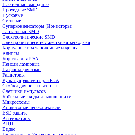
Пленочные выводные
Проходные SMD
Пусковые
Силовые
Суперконденсаторы (Ионисторы)
Танталовые SMD
Электролитические SMD
Электролитические с жесткими выводами
Корпусные и установочные изделия
Клипсы
Корпуса для РЭА
Панели ламповые
Патроны для ламп
Радиаторы
Ручки управления для РЭА
Стойки для печатных плат
Счетчики импульсов
Кабельные вводы и наконечники
Микросхемы
Аналоговые переключатели
ESD защита
Аттенюаторы
АЦП
Видео
Генераторы и Управление частотой