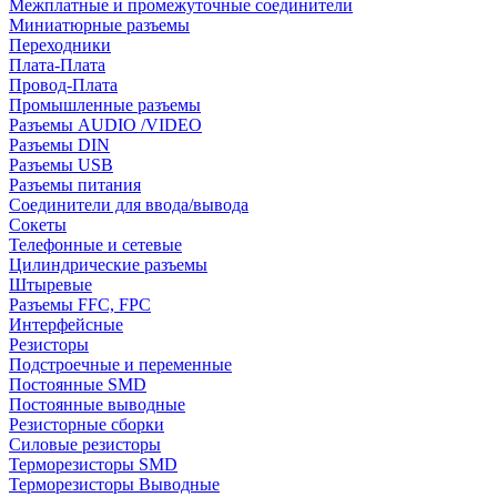
Межплатные и промежуточные соединители
Миниатюрные разъемы
Переходники
Плата-Плата
Провод-Плата
Промышленные разъемы
Разъемы AUDIO /VIDEO
Разъемы DIN
Разъемы USB
Разъемы питания
Соединители для ввода/вывода
Сокеты
Телефонные и сетевые
Цилиндрические разъемы
Штыревые
Разъемы FFC, FPC
Интерфейсные
Резисторы
Подстроечные и переменные
Постоянные SMD
Постоянные выводные
Резисторные сборки
Силовые резисторы
Терморезисторы SMD
Терморезисторы Выводные