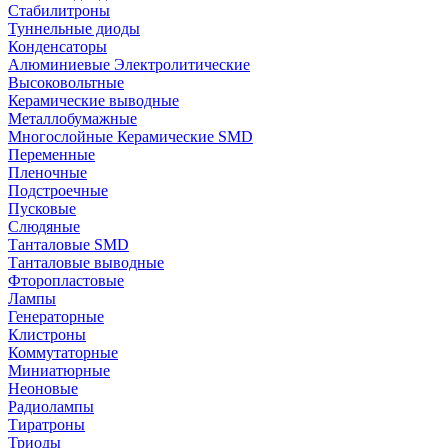
Стабилитроны
Туннельные диоды
Конденсаторы
Алюминиевые Электролитические
Высоковольтные
Керамические выводные
Металлобумажные
Многослойные Керамические SMD
Переменные
Пленочные
Подстроечные
Пусковые
Слюдяные
Танталовые SMD
Танталовые выводные
Фторопластовые
Лампы
Генераторные
Клистроны
Коммутаторные
Миниатюрные
Неоновые
Радиолампы
Тиратроны
Триоды