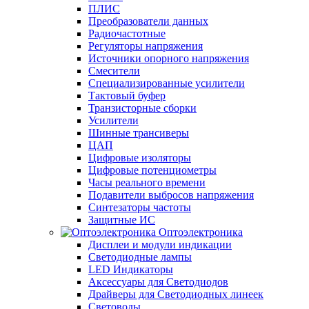
ПЛИС
Преобразователи данных
Радиочастотные
Регуляторы напряжения
Источники опорного напряжения
Смесители
Специализированные усилители
Тактовый буфер
Транзисторные сборки
Усилители
Шинные трансиверы
ЦАП
Цифровые изоляторы
Цифровые потенциометры
Часы реального времени
Подавители выбросов напряжения
Синтезаторы частоты
Защитные ИС
Оптоэлектроника
Дисплеи и модули индикации
Светодиодные лампы
LED Индикаторы
Аксессуары для Светодиодов
Драйверы для Светодиодных линеек
Световоды