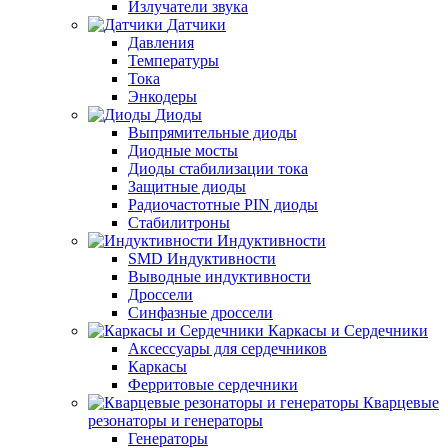
Излучатели звука
Датчики
Давления
Температуры
Тока
Энкодеры
Диоды
Выпрямительные диоды
Диодные мосты
Диоды стабилизации тока
Защитные диоды
Радиочастотные PIN диоды
Стабилитроны
Индуктивности
SMD Индуктивности
Выводные индуктивности
Дроссели
Синфазные дроссели
Каркасы и Сердечники
Аксессуары для сердечников
Каркасы
Ферритовые сердечники
Кварцевые
резонаторы и генераторы
Генераторы