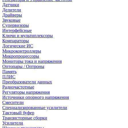
Датчики
Делители
Драйверы
Звуковые
Супервизоры
Интерфейсные
Ключи и мультиплексоры
Компараторы
Логические ИС
Микроконтроллеры
Микропроцессоры
Мониторы тока и напряжения
Оптопары / Оптроны
Память
ПЛИС
Преобразователи данных
Радиочастотные
Регуляторы напряжения
Источники опорного напряжения
Смесители
Специализированные усилители
Тактовый буфер
Транзисторные сборки
Усилители