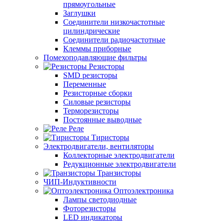
прямоугольные
Заглушки
Соединители низкочастотные
цилиндрические
Соединители радиочастотные
Клеммы приборные
Помехоподавляющие фильтры
Резисторы
SMD резисторы
Переменные
Резисторные сборки
Силовые резисторы
Терморезисторы
Постоянные выводные
Реле
Тиристоры
Электродвигатели, вентиляторы
Коллекторные электродвигатели
Редукционные электродвигатели
Транзисторы
ЧИП-Индуктивности
Оптоэлектроника
Лампы светодиодные
Фоторезисторы
LED индикаторы