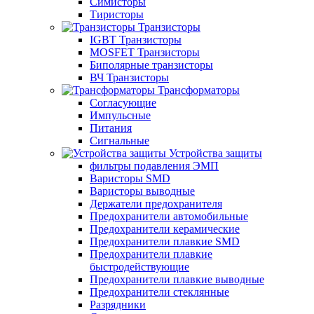
Симисторы
Тиристоры
Транзисторы
IGBT Транзисторы
MOSFET Транзисторы
Биполярные транзисторы
ВЧ Транзисторы
Трансформаторы
Согласующие
Импульсные
Питания
Сигнальные
Устройства защиты
фильтры подавления ЭМП
Варисторы SMD
Варисторы выводные
Держатели предохранителя
Предохранители автомобильные
Предохранители керамические
Предохранители плавкие SMD
Предохранители плавкие
быстродействующие
Предохранители плавкие выводные
Предохранители стеклянные
Разрядники