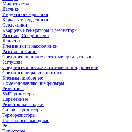
Микросхемы
Датчики
Индуктивные датчики
Каркасы и сердечники
Сердечники
Кварцевые генераторы и резонаторы
Разъемы, Соединители
Лепестки
Клеммники и наконечники
Разъемы питания
Соединители низкочастотные прямоугольные
Заглушки
Соединители низкочастотные цилиндрические
Соединители радиочастотные
Клеммы приборные
Помехоподавляющие фильтры
Резисторы
SMD резисторы
Переменные
Резисторные сборки
Силовые резисторы
Терморезисторы
Постоянные выводные
Реле
Тиристоры