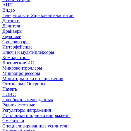
АЦП
Видео
Генераторы и Управление частотой
Датчики
Делители
Драйверы
Звуковые
Супервизоры
Интерфейсные
Ключи и мультиплексоры
Компараторы
Логические ИС
Микроконтроллеры
Микропроцессоры
Мониторы тока и напряжения
Оптопары / Оптроны
Память
ПЛИС
Преобразователи данных
Радиочастотные
Регуляторы напряжения
Источники опорного напряжения
Смесители
Специализированные усилители