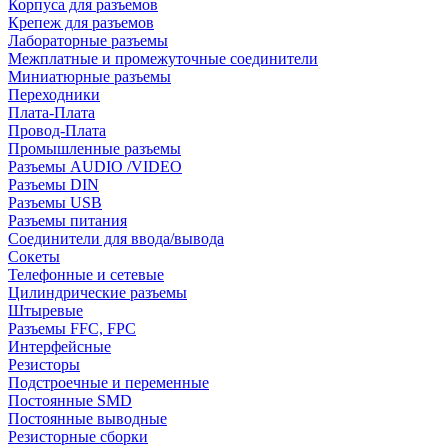
Корпуса для разъемов
Крепеж для разъемов
Лабораторные разъемы
Межплатные и промежуточные соединители
Миниатюрные разъемы
Переходники
Плата-Плата
Провод-Плата
Промышленные разъемы
Разъемы AUDIO /VIDEO
Разъемы DIN
Разъемы USB
Разъемы питания
Соединители для ввода/вывода
Сокеты
Телефонные и сетевые
Цилиндрические разъемы
Штыревые
Разъемы FFC, FPC
Интерфейсные
Резисторы
Подстроечные и переменные
Постоянные SMD
Постоянные выводные
Резисторные сборки