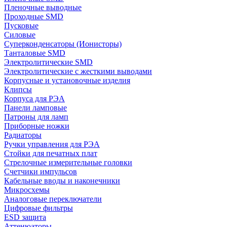
Пленочные выводные
Проходные SMD
Пусковые
Силовые
Суперконденсаторы (Ионисторы)
Танталовые SMD
Электролитические SMD
Электролитические с жесткими выводами
Корпусные и установочные изделия
Клипсы
Корпуса для РЭА
Панели ламповые
Патроны для ламп
Приборные ножки
Радиаторы
Ручки управления для РЭА
Стойки для печатных плат
Стрелочные измерительные головки
Счетчики импульсов
Кабельные вводы и наконечники
Микросхемы
Аналоговые переключатели
Цифровые фильтры
ESD защита
Аттенюаторы