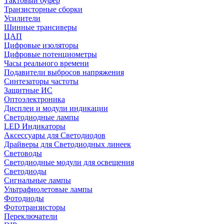
Тактовый буфер
Транзисторные сборки
Усилители
Шинные трансиверы
ЦАП
Цифровые изоляторы
Цифровые потенциометры
Часы реального времени
Подавители выбросов напряжения
Синтезаторы частоты
Защитные ИС
Оптоэлектроника
Дисплеи и модули индикации
Светодиодные лампы
LED Индикаторы
Аксессуары для Светодиодов
Драйверы для Светодиодных линеек
Световоды
Светодиодные модули для освещения
Светодиоды
Сигнальные лампы
Ультрафиолетовые лампы
Фотодиоды
Фототранзисторы
Переключатели