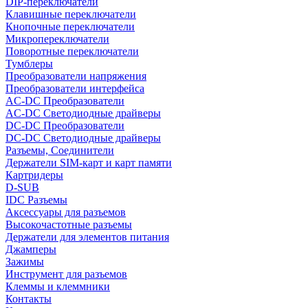
DIP-переключатели
Клавишные переключатели
Кнопочные переключатели
Микропереключатели
Поворотные переключатели
Тумблеры
Преобразователи напряжения
Преобразователи интерфейса
AC-DC Преобразователи
AC-DC Светодиодные драйверы
DC-DC Преобразователи
DC-DC Светодиодные драйверы
Разъемы, Соединители
Держатели SIM-карт и карт памяти
Картридеры
D-SUB
IDC Разъемы
Аксессуары для разъемов
Высокочастотные разъемы
Держатели для элементов питания
Джамперы
Зажимы
Инструмент для разъемов
Клеммы и клеммники
Контакты