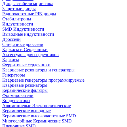
Диоды стабилизации тока
Защитные диоды
Радиочастотные PIN диоды
Стабилитроны
Индуктивности
SMD Индуктивности
Выводные индуктивности
Дроссели
Синфазные дроссели
Каркасы и Сердечники
Аксессуары для сердечников
Каркасы
Ферритовые сердечники
Кварцевые резонаторы и генераторы
Генераторы
Кварцевые генераторы программируемые
Кварцевые резонаторы
Керамические фильтры
Формирователи
Конденсаторы
Алюминиевые Электролитические
Керамические выводные
Керамические высокочастотные SMD
Многослойные Керамические SMD
Пленочные SMD