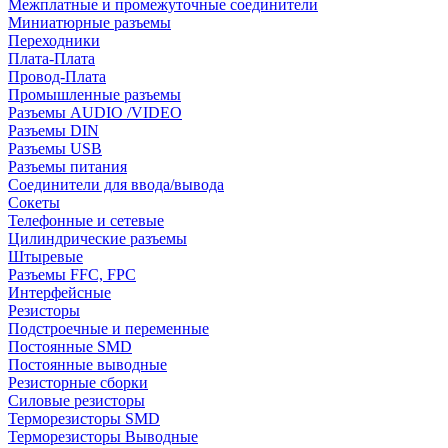
Межплатные и промежуточные соединители
Миниатюрные разъемы
Переходники
Плата-Плата
Провод-Плата
Промышленные разъемы
Разъемы AUDIO /VIDEO
Разъемы DIN
Разъемы USB
Разъемы питания
Соединители для ввода/вывода
Сокеты
Телефонные и сетевые
Цилиндрические разъемы
Штыревые
Разъемы FFC, FPC
Интерфейсные
Резисторы
Подстроечные и переменные
Постоянные SMD
Постоянные выводные
Резисторные сборки
Силовые резисторы
Терморезисторы SMD
Терморезисторы Выводные