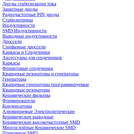
Диоды стабилизации тока
Защитные диоды
Радиочастотные PIN диоды
Стабилитроны
Индуктивности
SMD Индуктивности
Выводные индуктивности
Дроссели
Синфазные дроссели
Каркасы и Сердечники
Аксессуары для сердечников
Каркасы
Ферритовые сердечники
Кварцевые резонаторы и генераторы
Генераторы
Кварцевые генераторы программируемые
Кварцевые резонаторы
Керамические фильтры
Формирователи
Конденсаторы
Алюминиевые Электролитические
Керамические выводные
Керамические высокочастотные SMD
Многослойные Керамические SMD
Пленочные SMD