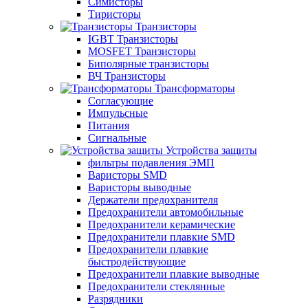
Симисторы
Тиристоры
Транзисторы
IGBT Транзисторы
MOSFET Транзисторы
Биполярные транзисторы
ВЧ Транзисторы
Трансформаторы
Согласующие
Импульсные
Питания
Сигнальные
Устройства защиты
фильтры подавления ЭМП
Варисторы SMD
Варисторы выводные
Держатели предохранителя
Предохранители автомобильные
Предохранители керамические
Предохранители плавкие SMD
Предохранители плавкие
быстродействующие
Предохранители плавкие выводные
Предохранители стеклянные
Разрядники