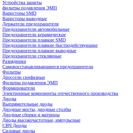
Устройства защиты
фильтры подавления ЭМП
Варисторы SMD
Варисторы выводные
Держатели предохранителя
Предохранители автомобильные
Предохранители керамические
Предохранители плавкие SMD
Предохранители плавкие быстродействующие
Предохранители плавкие выводные
Предохранители стеклянные
Разрядники
Самовосстанавливающиеся предохранители
Фильтры
Дроссели синфазные
Фильтры подавления ЭМП
Формирователи
Электронные компоненты отечественного производства
Диоды
Выпрямительные диоды
Диодные мосты, диодные столбы
Диодные сборки и матрицы
Диоды высокочастотные, импульсные
СВЧ Диоды
Силовые диоды