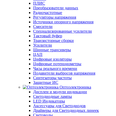
ПЛИС
Преобразователи данных
Радиочастотные
Регуляторы напряжения
Источники опорного напряжения
Смесители
Специализированные усилители
Тактовый буфер
Транзисторные сборки
Усилители
Шинные трансиверы
ЦАП
Цифровые изоляторы
Цифровые потенциометры
Часы реального времени
Подавители выбросов напряжения
Синтезаторы частоты
Защитные ИС
Оптоэлектроника
Дисплеи и модули индикации
Светодиодные лампы
LED Индикаторы
Аксессуары для Светодиодов
Драйверы для Светодиодных линеек
Световоды