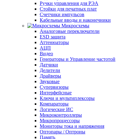
Ручки управления для РЭА
Стойки для печатных плат
Счетчики импульсов
Кабельные вводы и наконечники
Микросхемы
Аналоговые переключатели
ESD защита
Аттенюаторы
АЦП
Видео
Генераторы и Управление частотой
Датчики
Делители
Драйверы
Звуковые
Супервизоры
Интерфейсные
Ключи и мультиплексоры
Компараторы
Логические ИС
Микроконтроллеры
Микропроцессоры
Мониторы тока и напряжения
Оптопары / Оптроны
Память