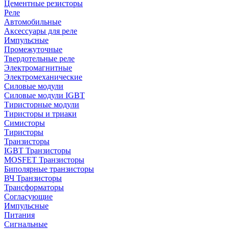
Цементные резисторы
Реле
Автомобильные
Аксессуары для реле
Импульсные
Промежуточные
Твердотельные реле
Электромагнитные
Электромеханические
Силовые модули
Силовые модули IGBT
Тиристорные модули
Тиристоры и триаки
Симисторы
Тиристоры
Транзисторы
IGBT Транзисторы
MOSFET Транзисторы
Биполярные транзисторы
ВЧ Транзисторы
Трансформаторы
Согласующие
Импульсные
Питания
Сигнальные