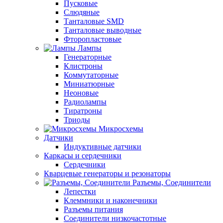
Пусковые
Слюдяные
Танталовые SMD
Танталовые выводные
Фторопластовые
Лампы
Генераторные
Клистроны
Коммутаторные
Миниатюрные
Неоновые
Радиолампы
Тиратроны
Триоды
Микросхемы
Датчики
Индуктивные датчики
Каркасы и сердечники
Сердечники
Кварцевые генераторы и резонаторы
Разъемы, Соединители
Лепестки
Клеммники и наконечники
Разъемы питания
Соединители низкочастотные