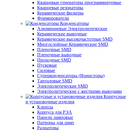
Кварцевые генераторы программируемые
Кварцевые резонаторы
Керамические фильтры
Формирователи
Конденсаторы
Алюминиевые Электролитические
Керамические выводные
Керамические высокочастотные SMD
Многослойные Керамические SMD
Пленочные SMD
Пленочные выводные
Проходные SMD
Пусковые
Силовые
Суперконденсаторы (Ионисторы)
Танталовые SMD
Электролитические SMD
Электролитические с жесткими выводами
Корпусные
и установочные изделия
Клипсы
Корпуса для РЭА
Панели ламповые
Патроны для ламп
Радиаторы