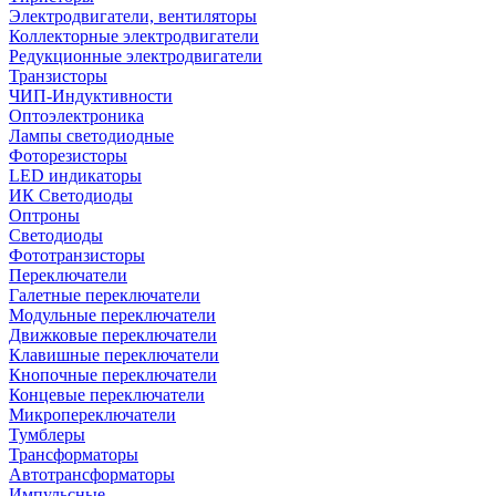
Электродвигатели, вентиляторы
Коллекторные электродвигатели
Редукционные электродвигатели
Транзисторы
ЧИП-Индуктивности
Оптоэлектроника
Лампы светодиодные
Фоторезисторы
LED индикаторы
ИК Светодиоды
Оптроны
Светодиоды
Фототранзисторы
Переключатели
Галетные переключатели
Модульные переключатели
Движковые переключатели
Клавишные переключатели
Кнопочные переключатели
Концевые переключатели
Микропереключатели
Тумблеры
Трансформаторы
Автотрансформаторы
Импульсные