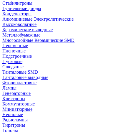
Стабилитроны
Туннельные диоды
Конденсаторы
Алюминиевые Электролитические
Высоковольтные
Керамические выводные
Металлобумажные
Многослойные Керамические SMD
Переменные
Пленочные
Подстроечные
Пусковые
Слюдяные
Танталовые SMD
Танталовые выводные
Фторопластовые
Лампы
Генераторные
Клистроны
Коммутаторные
Миниатюрные
Неоновые
Радиолампы
Тиратроны
Триоды