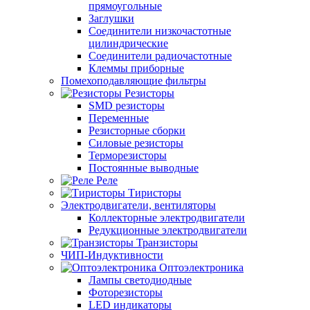
прямоугольные
Заглушки
Соединители низкочастотные
цилиндрические
Соединители радиочастотные
Клеммы приборные
Помехоподавляющие фильтры
Резисторы
SMD резисторы
Переменные
Резисторные сборки
Силовые резисторы
Терморезисторы
Постоянные выводные
Реле
Тиристоры
Электродвигатели, вентиляторы
Коллекторные электродвигатели
Редукционные электродвигатели
Транзисторы
ЧИП-Индуктивности
Оптоэлектроника
Лампы светодиодные
Фоторезисторы
LED индикаторы