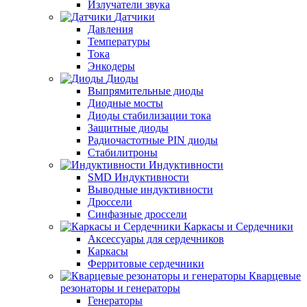
Излучатели звука
Датчики
Давления
Температуры
Тока
Энкодеры
Диоды
Выпрямительные диоды
Диодные мосты
Диоды стабилизации тока
Защитные диоды
Радиочастотные PIN диоды
Стабилитроны
Индуктивности
SMD Индуктивности
Выводные индуктивности
Дроссели
Синфазные дроссели
Каркасы и Сердечники
Аксессуары для сердечников
Каркасы
Ферритовые сердечники
Кварцевые
резонаторы и генераторы
Генераторы