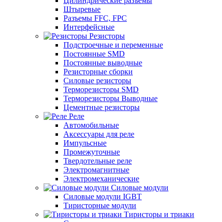
Цилиндрические разъемы
Штыревые
Разъемы FFC, FPC
Интерфейсные
Резисторы
Подстроечные и переменные
Постоянные SMD
Постоянные выводные
Резисторные сборки
Силовые резисторы
Терморезисторы SMD
Терморезисторы Выводные
Цементные резисторы
Реле
Автомобильные
Аксессуары для реле
Импульсные
Промежуточные
Твердотельные реле
Электромагнитные
Электромеханические
Силовые модули
Силовые модули IGBT
Тиристорные модули
Тиристоры и триаки