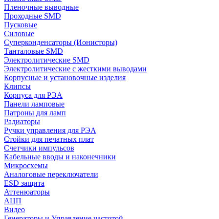
Пленочные выводные
Проходные SMD
Пусковые
Силовые
Суперконденсаторы (Ионисторы)
Танталовые SMD
Электролитические SMD
Электролитические с жесткими выводами
Корпусные и установочные изделия
Клипсы
Корпуса для РЭА
Панели ламповые
Патроны для ламп
Радиаторы
Ручки управления для РЭА
Стойки для печатных плат
Счетчики импульсов
Кабельные вводы и наконечники
Микросхемы
Аналоговые переключатели
ESD защита
Аттенюаторы
АЦП
Видео
Генераторы и Управление частотой