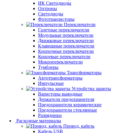
ИК Светодиоды
Оптроны
Светодиоды
Фототранзисторы
Переключатели
Галетные переключатели
Модульные переключатели
Движковые переключатели
Клавишные переключатели
Кнопочные переключатели
Концевые переключатели
Микропереключатели
Тумблеры
Трансформаторы
Автотрансформаторы
Импульсные
Устройства защиты
Варисторы выводные
Держатели предохранителя
Предохранители керамические
Предохранители стеклянные
Разрядники
Расходные материалы
Провод, кабель
Кабель USB