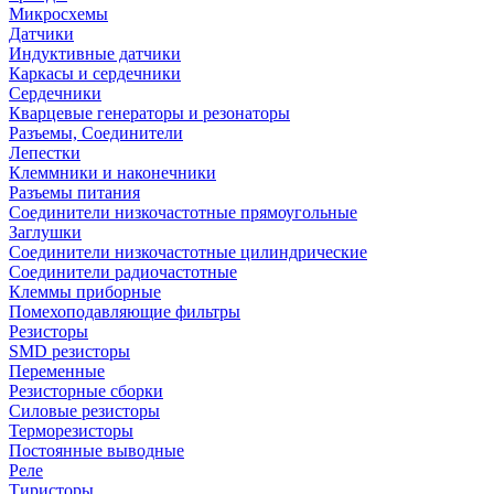
Микросхемы
Датчики
Индуктивные датчики
Каркасы и сердечники
Сердечники
Кварцевые генераторы и резонаторы
Разъемы, Соединители
Лепестки
Клеммники и наконечники
Разъемы питания
Соединители низкочастотные прямоугольные
Заглушки
Соединители низкочастотные цилиндрические
Соединители радиочастотные
Клеммы приборные
Помехоподавляющие фильтры
Резисторы
SMD резисторы
Переменные
Резисторные сборки
Силовые резисторы
Терморезисторы
Постоянные выводные
Реле
Тиристоры