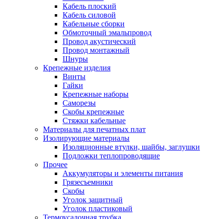
Кабель плоский
Кабель силовой
Кабельные сборки
Обмоточный эмальпровод
Провод акустический
Провод монтажный
Шнуры
Крепежные изделия
Винты
Гайки
Крепежные наборы
Саморезы
Скобы крепежные
Стяжки кабельные
Материалы для печатных плат
Изолирующие материалы
Изоляционные втулки, шайбы, заглушки
Подложки теплопроводящие
Прочее
Аккумуляторы и элементы питания
Грязесъемники
Скобы
Уголок защитный
Уголок пластиковый
Термоусадочная трубка