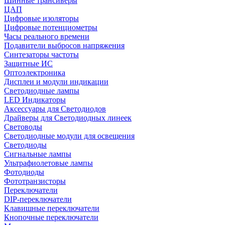
Шинные трансиверы
ЦАП
Цифровые изоляторы
Цифровые потенциометры
Часы реального времени
Подавители выбросов напряжения
Синтезаторы частоты
Защитные ИС
Оптоэлектроника
Дисплеи и модули индикации
Светодиодные лампы
LED Индикаторы
Аксессуары для Светодиодов
Драйверы для Светодиодных линеек
Световоды
Светодиодные модули для освещения
Светодиоды
Сигнальные лампы
Ультрафиолетовые лампы
Фотодиоды
Фототранзисторы
Переключатели
DIP-переключатели
Клавишные переключатели
Кнопочные переключатели