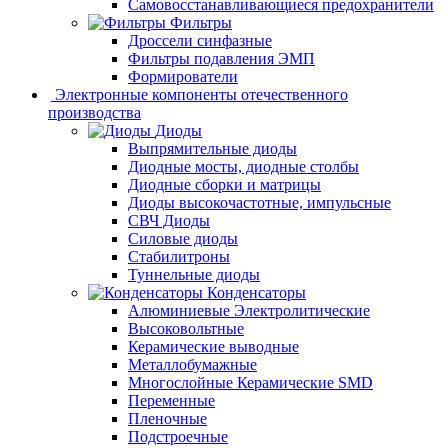
Самовосстанавливающиеся предохранители
Фильтры
Дроссели синфазные
Фильтры подавления ЭМП
Формирователи
Электронные компоненты отечественного
производства
Диоды
Выпрямительные диоды
Диодные мосты, диодные столбы
Диодные сборки и матрицы
Диоды высокочастотные, импульсные
СВЧ Диоды
Силовые диоды
Стабилитроны
Туннельные диоды
Конденсаторы
Алюминиевые Электролитические
Высоковольтные
Керамические выводные
Металлобумажные
Многослойные Керамические SMD
Переменные
Пленочные
Подстроечные