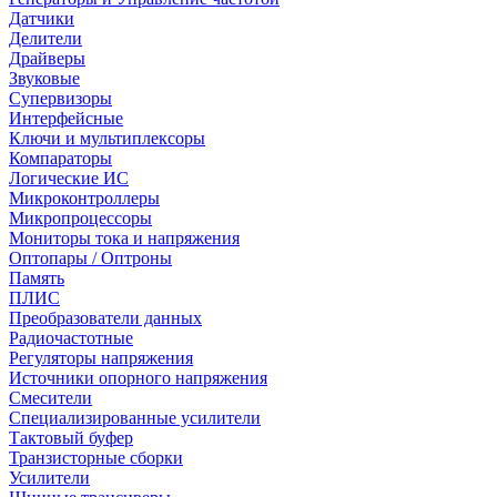
Датчики
Делители
Драйверы
Звуковые
Супервизоры
Интерфейсные
Ключи и мультиплексоры
Компараторы
Логические ИС
Микроконтроллеры
Микропроцессоры
Мониторы тока и напряжения
Оптопары / Оптроны
Память
ПЛИС
Преобразователи данных
Радиочастотные
Регуляторы напряжения
Источники опорного напряжения
Смесители
Специализированные усилители
Тактовый буфер
Транзисторные сборки
Усилители