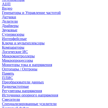
АЦП
Видео
Генераторы и Управление частотой
Датчики
Делители
Драйверы
Звуковые
Супервизоры
Интерфейсные
Ключи и мультиплексоры
Компараторы
Логические ИС
Микроконтроллеры
Микропроцессоры
Мониторы тока и напряжения
Оптопары / Оптроны
Память
ПЛИС
Преобразователи данных
Радиочастотные
Регуляторы напряжения
Источники опорного напряжения
Смесители
Специализированные усилители