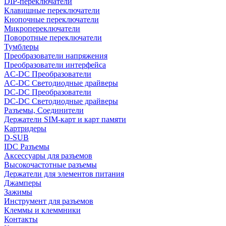
DIP-переключатели
Клавишные переключатели
Кнопочные переключатели
Микропереключатели
Поворотные переключатели
Тумблеры
Преобразователи напряжения
Преобразователи интерфейса
AC-DC Преобразователи
AC-DC Светодиодные драйверы
DC-DC Преобразователи
DC-DC Светодиодные драйверы
Разъемы, Соединители
Держатели SIM-карт и карт памяти
Картридеры
D-SUB
IDC Разъемы
Аксессуары для разъемов
Высокочастотные разъемы
Держатели для элементов питания
Джамперы
Зажимы
Инструмент для разъемов
Клеммы и клеммники
Контакты