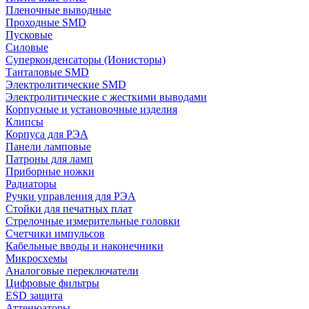
Пленочные выводные
Проходные SMD
Пусковые
Силовые
Суперконденсаторы (Ионисторы)
Танталовые SMD
Электролитические SMD
Электролитические с жесткими выводами
Корпусные и установочные изделия
Клипсы
Корпуса для РЭА
Панели ламповые
Патроны для ламп
Приборные ножки
Радиаторы
Ручки управления для РЭА
Стойки для печатных плат
Стрелочные измерительные головки
Счетчики импульсов
Кабельные вводы и наконечники
Микросхемы
Аналоговые переключатели
Цифровые фильтры
ESD защита
Аттенюаторы