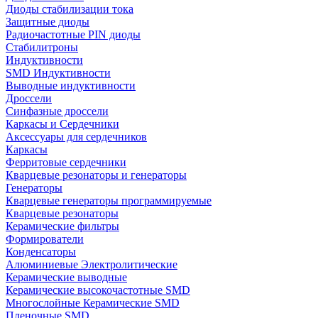
Диоды стабилизации тока
Защитные диоды
Радиочастотные PIN диоды
Стабилитроны
Индуктивности
SMD Индуктивности
Выводные индуктивности
Дроссели
Синфазные дроссели
Каркасы и Сердечники
Аксессуары для сердечников
Каркасы
Ферритовые сердечники
Кварцевые резонаторы и генераторы
Генераторы
Кварцевые генераторы программируемые
Кварцевые резонаторы
Керамические фильтры
Формирователи
Конденсаторы
Алюминиевые Электролитические
Керамические выводные
Керамические высокочастотные SMD
Многослойные Керамические SMD
Пленочные SMD