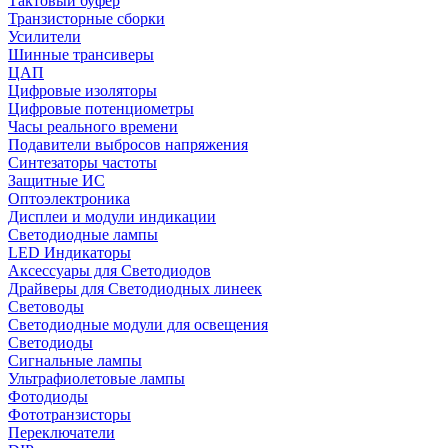
Тактовый буфер
Транзисторные сборки
Усилители
Шинные трансиверы
ЦАП
Цифровые изоляторы
Цифровые потенциометры
Часы реального времени
Подавители выбросов напряжения
Синтезаторы частоты
Защитные ИС
Оптоэлектроника
Дисплеи и модули индикации
Светодиодные лампы
LED Индикаторы
Аксессуары для Светодиодов
Драйверы для Светодиодных линеек
Световоды
Светодиодные модули для освещения
Светодиоды
Сигнальные лампы
Ультрафиолетовые лампы
Фотодиоды
Фототранзисторы
Переключатели