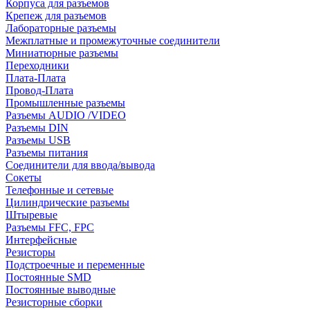
Корпуса для разъемов
Крепеж для разъемов
Лабораторные разъемы
Межплатные и промежуточные соединители
Миниатюрные разъемы
Переходники
Плата-Плата
Провод-Плата
Промышленные разъемы
Разъемы AUDIO /VIDEO
Разъемы DIN
Разъемы USB
Разъемы питания
Соединители для ввода/вывода
Сокеты
Телефонные и сетевые
Цилиндрические разъемы
Штыревые
Разъемы FFC, FPC
Интерфейсные
Резисторы
Подстроечные и переменные
Постоянные SMD
Постоянные выводные
Резисторные сборки