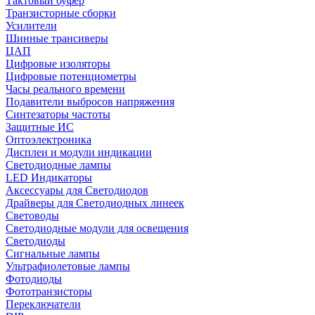
Тактовый буфер
Транзисторные сборки
Усилители
Шинные трансиверы
ЦАП
Цифровые изоляторы
Цифровые потенциометры
Часы реального времени
Подавители выбросов напряжения
Синтезаторы частоты
Защитные ИС
Оптоэлектроника
Дисплеи и модули индикации
Светодиодные лампы
LED Индикаторы
Аксессуары для Светодиодов
Драйверы для Светодиодных линеек
Световоды
Светодиодные модули для освещения
Светодиоды
Сигнальные лампы
Ультрафиолетовые лампы
Фотодиоды
Фототранзисторы
Переключатели