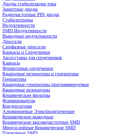
Диоды стабилизации тока
Защитные диоды
Радиочастотные PIN диоды
Стабилитроны
Индуктивности
SMD Индуктивности
Выводные индуктивности
Дроссели
Синфазные дроссели
Каркасы и Сердечники
Аксессуары для сердечников
Каркасы
Ферритовые сердечники
Кварцевые резонаторы и генераторы
Генераторы
Кварцевые генераторы программируемые
Кварцевые резонаторы
Керамические фильтры
Формирователи
Конденсаторы
Алюминиевые Электролитические
Керамические выводные
Керамические высокочастотные SMD
Многослойные Керамические SMD
Пленочные SMD