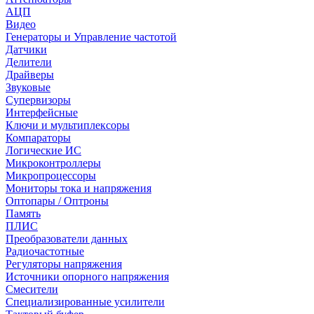
АЦП
Видео
Генераторы и Управление частотой
Датчики
Делители
Драйверы
Звуковые
Супервизоры
Интерфейсные
Ключи и мультиплексоры
Компараторы
Логические ИС
Микроконтроллеры
Микропроцессоры
Мониторы тока и напряжения
Оптопары / Оптроны
Память
ПЛИС
Преобразователи данных
Радиочастотные
Регуляторы напряжения
Источники опорного напряжения
Смесители
Специализированные усилители