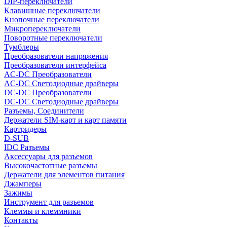
DIP-переключатели
Клавишные переключатели
Кнопочные переключатели
Микропереключатели
Поворотные переключатели
Тумблеры
Преобразователи напряжения
Преобразователи интерфейса
AC-DC Преобразователи
AC-DC Светодиодные драйверы
DC-DC Преобразователи
DC-DC Светодиодные драйверы
Разъемы, Соединители
Держатели SIM-карт и карт памяти
Картридеры
D-SUB
IDC Разъемы
Аксессуары для разъемов
Высокочастотные разъемы
Держатели для элементов питания
Джамперы
Зажимы
Инструмент для разъемов
Клеммы и клеммники
Контакты