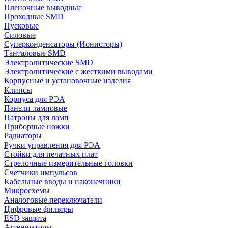
Пленочные выводные
Проходные SMD
Пусковые
Силовые
Суперконденсаторы (Ионисторы)
Танталовые SMD
Электролитические SMD
Электролитические с жесткими выводами
Корпусные и установочные изделия
Клипсы
Корпуса для РЭА
Панели ламповые
Патроны для ламп
Приборные ножки
Радиаторы
Ручки управления для РЭА
Стойки для печатных плат
Стрелочные измерительные головки
Счетчики импульсов
Кабельные вводы и наконечники
Микросхемы
Аналоговые переключатели
Цифровые фильтры
ESD защита
Аттенюаторы