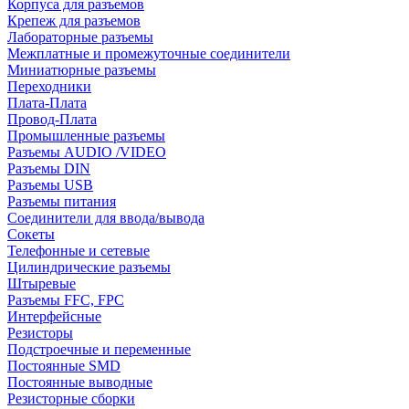
Корпуса для разъемов
Крепеж для разъемов
Лабораторные разъемы
Межплатные и промежуточные соединители
Миниатюрные разъемы
Переходники
Плата-Плата
Провод-Плата
Промышленные разъемы
Разъемы AUDIO /VIDEO
Разъемы DIN
Разъемы USB
Разъемы питания
Соединители для ввода/вывода
Сокеты
Телефонные и сетевые
Цилиндрические разъемы
Штыревые
Разъемы FFC, FPC
Интерфейсные
Резисторы
Подстроечные и переменные
Постоянные SMD
Постоянные выводные
Резисторные сборки