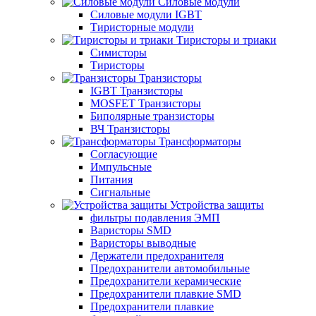
Силовые модули
Силовые модули IGBT
Тиристорные модули
Тиристоры и триаки
Симисторы
Тиристоры
Транзисторы
IGBT Транзисторы
MOSFET Транзисторы
Биполярные транзисторы
ВЧ Транзисторы
Трансформаторы
Согласующие
Импульсные
Питания
Сигнальные
Устройства защиты
фильтры подавления ЭМП
Варисторы SMD
Варисторы выводные
Держатели предохранителя
Предохранители автомобильные
Предохранители керамические
Предохранители плавкие SMD
Предохранители плавкие