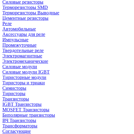
Силовые резисторы
Терморезисторы SMD
Терморезисторы Выводные
Цементные резисторы
Реле
Автомобильные
Аксессуары для реле
Импульсные
Промежуточные
Твердотельные реле
Электромагнитные
Электромеханические
Силовые модули
Силовые модули IGBT
Тиристорные модули
Тиристоры и триаки
Симисторы
Тиристоры
Транзисторы
IGBT Транзисторы
MOSFET Транзисторы
Биполярные транзисторы
ВЧ Транзисторы
Трансформаторы
Согласующие