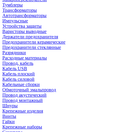
Тумблеры
Трансформаторы
Автотрансформаторы
Импульсные
Устройства защиты
Варисторы выводные
Держатели предохранителя
Предохранители керамические
Предохранители стеклянные
Разрядники
Расходные материалы
Провод, кабель
Кабель USB
Кабель плоский
Кабель силовой
Кабельные сборки
Обмоточный эмальпровод
Провод акустический
Провод монтажный
Шнуры
Крепежные изделия
Винты
Гайки
Крепежные наборы