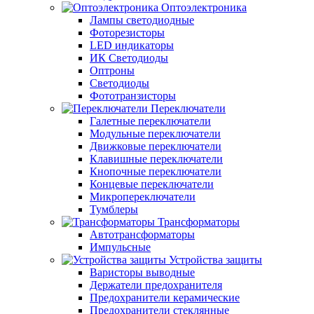
Оптоэлектроника
Лампы светодиодные
Фоторезисторы
LED индикаторы
ИК Светодиоды
Оптроны
Светодиоды
Фототранзисторы
Переключатели
Галетные переключатели
Модульные переключатели
Движковые переключатели
Клавишные переключатели
Кнопочные переключатели
Концевые переключатели
Микропереключатели
Тумблеры
Трансформаторы
Автотрансформаторы
Импульсные
Устройства защиты
Варисторы выводные
Держатели предохранителя
Предохранители керамические
Предохранители стеклянные