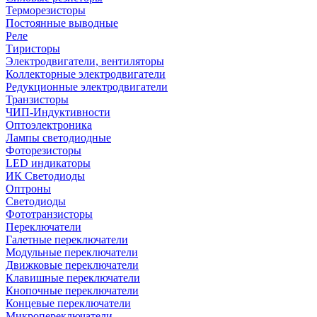
Терморезисторы
Постоянные выводные
Реле
Тиристоры
Электродвигатели, вентиляторы
Коллекторные электродвигатели
Редукционные электродвигатели
Транзисторы
ЧИП-Индуктивности
Оптоэлектроника
Лампы светодиодные
Фоторезисторы
LED индикаторы
ИК Светодиоды
Оптроны
Светодиоды
Фототранзисторы
Переключатели
Галетные переключатели
Модульные переключатели
Движковые переключатели
Клавишные переключатели
Кнопочные переключатели
Концевые переключатели
Микропереключатели