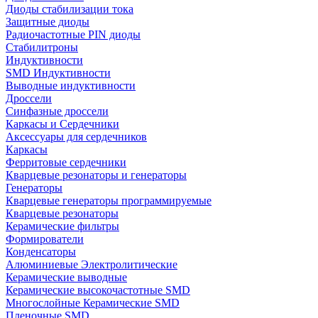
Диоды стабилизации тока
Защитные диоды
Радиочастотные PIN диоды
Стабилитроны
Индуктивности
SMD Индуктивности
Выводные индуктивности
Дроссели
Синфазные дроссели
Каркасы и Сердечники
Аксессуары для сердечников
Каркасы
Ферритовые сердечники
Кварцевые резонаторы и генераторы
Генераторы
Кварцевые генераторы программируемые
Кварцевые резонаторы
Керамические фильтры
Формирователи
Конденсаторы
Алюминиевые Электролитические
Керамические выводные
Керамические высокочастотные SMD
Многослойные Керамические SMD
Пленочные SMD