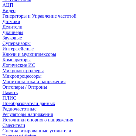
АЦП
Видео
Генераторы и Управление частотой
Датчики
Делители
Драйверы
Звуковые
Супервизоры
Интерфейсные
Ключи и мультиплексоры
Компараторы
Логические ИС
Микроконтроллеры
Микропроцессоры
Мониторы тока и напряжения
Оптопары / Оптроны
Память
ПЛИС
Преобразователи данных
Радиочастотные
Регуляторы напряжения
Источники опорного напряжения
Смесители
Специализированные усилители