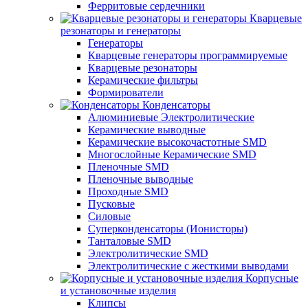
Ферритовые сердечники
Кварцевые
резонаторы и генераторы
Генераторы
Кварцевые генераторы программируемые
Кварцевые резонаторы
Керамические фильтры
Формирователи
Конденсаторы
Алюминиевые Электролитические
Керамические выводные
Керамические высокочастотные SMD
Многослойные Керамические SMD
Пленочные SMD
Пленочные выводные
Проходные SMD
Пусковые
Силовые
Суперконденсаторы (Ионисторы)
Танталовые SMD
Электролитические SMD
Электролитические с жесткими выводами
Корпусные
и установочные изделия
Клипсы