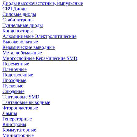
Диоды высокочастотные, импульсные
СВЧ Диоды
Силовые диоды
Стабилитроны
Туннельные диоды
Конденсаторы
Алюминиевые Электролитические
Высоковольтные
Керамические выводные
Металлобумажные
Многослойные Керамические SMD
Переменные
Пленочные
Подстроечные
Проходные
Пусковые
Слюдяные
Танталовые SMD
Танталовые выводные
Фторопластовые
Лампы
Генераторные
Клистроны
Коммутаторные
Миниатюрные