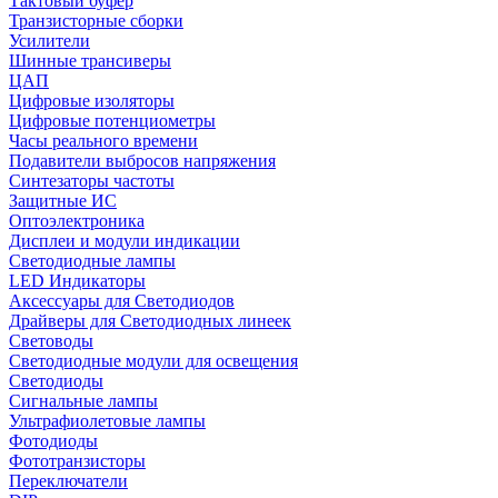
Тактовый буфер
Транзисторные сборки
Усилители
Шинные трансиверы
ЦАП
Цифровые изоляторы
Цифровые потенциометры
Часы реального времени
Подавители выбросов напряжения
Синтезаторы частоты
Защитные ИС
Оптоэлектроника
Дисплеи и модули индикации
Светодиодные лампы
LED Индикаторы
Аксессуары для Светодиодов
Драйверы для Светодиодных линеек
Световоды
Светодиодные модули для освещения
Светодиоды
Сигнальные лампы
Ультрафиолетовые лампы
Фотодиоды
Фототранзисторы
Переключатели