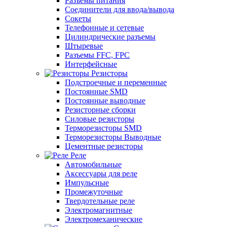
Разъемы питания
Соединители для ввода/вывода
Сокеты
Телефонные и сетевые
Цилиндрические разъемы
Штыревые
Разъемы FFC, FPC
Интерфейсные
Резисторы
Подстроечные и переменные
Постоянные SMD
Постоянные выводные
Резисторные сборки
Силовые резисторы
Терморезисторы SMD
Терморезисторы Выводные
Цементные резисторы
Реле
Автомобильные
Аксессуары для реле
Импульсные
Промежуточные
Твердотельные реле
Электромагнитные
Электромеханические