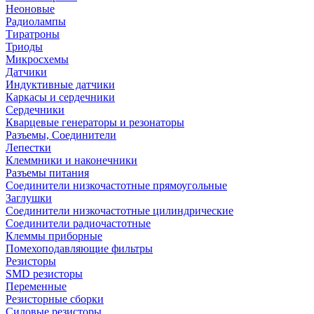
Неоновые
Радиолампы
Тиратроны
Триоды
Микросхемы
Датчики
Индуктивные датчики
Каркасы и сердечники
Сердечники
Кварцевые генераторы и резонаторы
Разъемы, Соединители
Лепестки
Клеммники и наконечники
Разъемы питания
Соединители низкочастотные прямоугольные
Заглушки
Соединители низкочастотные цилиндрические
Соединители радиочастотные
Клеммы приборные
Помехоподавляющие фильтры
Резисторы
SMD резисторы
Переменные
Резисторные сборки
Силовые резисторы