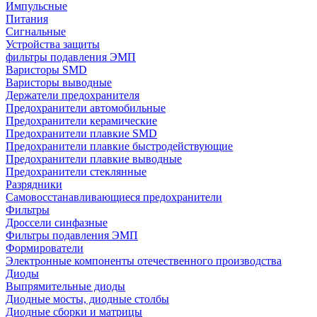
Импульсные
Питания
Сигнальные
Устройства защиты
фильтры подавления ЭМП
Варисторы SMD
Варисторы выводные
Держатели предохранителя
Предохранители автомобильные
Предохранители керамические
Предохранители плавкие SMD
Предохранители плавкие быстродействующие
Предохранители плавкие выводные
Предохранители стеклянные
Разрядники
Самовосстанавливающиеся предохранители
Фильтры
Дроссели синфазные
Фильтры подавления ЭМП
Формирователи
Электронные компоненты отечественного производства
Диоды
Выпрямительные диоды
Диодные мосты, диодные столбы
Диодные сборки и матрицы