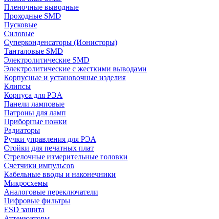
Пленочные выводные
Проходные SMD
Пусковые
Силовые
Суперконденсаторы (Ионисторы)
Танталовые SMD
Электролитические SMD
Электролитические с жесткими выводами
Корпусные и установочные изделия
Клипсы
Корпуса для РЭА
Панели ламповые
Патроны для ламп
Приборные ножки
Радиаторы
Ручки управления для РЭА
Стойки для печатных плат
Стрелочные измерительные головки
Счетчики импульсов
Кабельные вводы и наконечники
Микросхемы
Аналоговые переключатели
Цифровые фильтры
ESD защита
Аттенюаторы