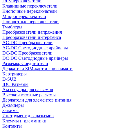
DIP-переключатели
Клавишные переключатели
Кнопочные переключатели
Микропереключатели
Поворотные переключатели
Тумблеры
Преобразователи напряжения
Преобразователи интерфейса
AC-DC Преобразователи
AC-DC Светодиодные драйверы
DC-DC Преобразователи
DC-DC Светодиодные драйверы
Разъемы, Соединители
Держатели SIM-карт и карт памяти
Картридеры
D-SUB
IDC Разъемы
Аксессуары для разъемов
Высокочастотные разъемы
Держатели для элементов питания
Джамперы
Зажимы
Инструмент для разъемов
Клеммы и клеммники
Контакты