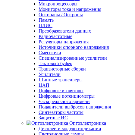
Микропроцессоры
Мониторы тока и напряжения
Оптопары / Оптроны
Память
ПЛИС
Преобразователи данных
Радиочастотные
Регуляторы напряжения
Источники опорного напряжения
Смесители
Специализированные усилители
Тактовый буфер
Транзисторные сборки
Усилители
Шинные трансиверы
ЦАП
Цифровые изоляторы
Цифровые потенциометры
Часы реального времени
Подавители выбросов напряжения
Синтезаторы частоты
Защитные ИС
Оптоэлектроника
Дисплеи и модули индикации
Светодиодные лампы