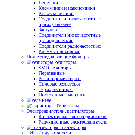
Лепестки
Клеммники и наконечники
Разъемы питания
Соединители низкочастотные
прямоугольные
Заглушки
Соединители низкочастотные
цилиндрические
Соединители радиочастотные
Клеммы приборные
Помехоподавляющие фильтры
Резисторы
SMD резисторы
Переменные
Резисторные сборки
Силовые резисторы
Терморезисторы
Постоянные выводные
Реле
Тиристоры
Электродвигатели, вентиляторы
Коллекторные электродвигатели
Редукционные электродвигатели
Транзисторы
ЧИП-Индуктивности