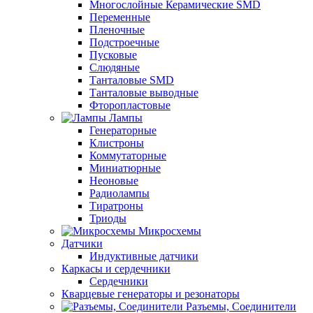
Многослойные Керамические SMD
Переменные
Пленочные
Подстроечные
Пусковые
Слюдяные
Танталовые SMD
Танталовые выводные
Фторопластовые
Лампы
Генераторные
Клистроны
Коммутаторные
Миниатюрные
Неоновые
Радиолампы
Тиратроны
Триоды
Микросхемы
Датчики
Индуктивные датчики
Каркасы и сердечники
Сердечники
Кварцевые генераторы и резонаторы
Разъемы, Соединители