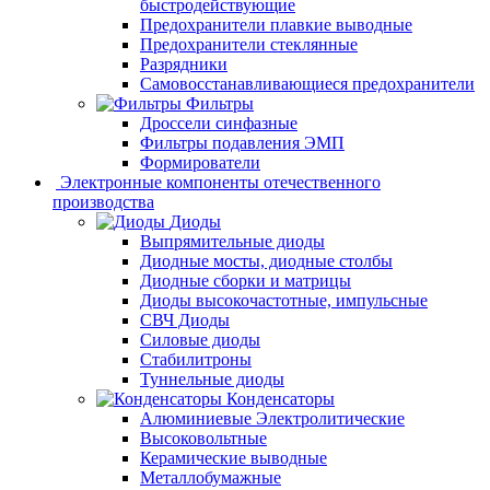
быстродействующие
Предохранители плавкие выводные
Предохранители стеклянные
Разрядники
Самовосстанавливающиеся предохранители
Фильтры
Дроссели синфазные
Фильтры подавления ЭМП
Формирователи
Электронные компоненты отечественного
производства
Диоды
Выпрямительные диоды
Диодные мосты, диодные столбы
Диодные сборки и матрицы
Диоды высокочастотные, импульсные
СВЧ Диоды
Силовые диоды
Стабилитроны
Туннельные диоды
Конденсаторы
Алюминиевые Электролитические
Высоковольтные
Керамические выводные
Металлобумажные