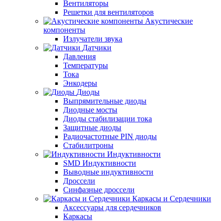
Вентиляторы
Решетки для вентиляторов
Акустические
компоненты
Излучатели звука
Датчики
Давления
Температуры
Тока
Энкодеры
Диоды
Выпрямительные диоды
Диодные мосты
Диоды стабилизации тока
Защитные диоды
Радиочастотные PIN диоды
Стабилитроны
Индуктивности
SMD Индуктивности
Выводные индуктивности
Дроссели
Синфазные дроссели
Каркасы и Сердечники
Аксессуары для сердечников
Каркасы