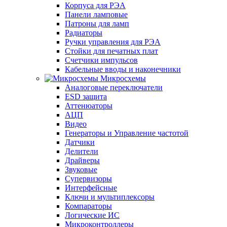
Корпуса для РЭА
Панели ламповые
Патроны для ламп
Радиаторы
Ручки управления для РЭА
Стойки для печатных плат
Счетчики импульсов
Кабельные вводы и наконечники
Микросхемы
Аналоговые переключатели
ESD защита
Аттенюаторы
АЦП
Видео
Генераторы и Управление частотой
Датчики
Делители
Драйверы
Звуковые
Супервизоры
Интерфейсные
Ключи и мультиплексоры
Компараторы
Логические ИС
Микроконтроллеры