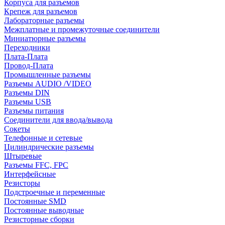
Корпуса для разъемов
Крепеж для разъемов
Лабораторные разъемы
Межплатные и промежуточные соединители
Миниатюрные разъемы
Переходники
Плата-Плата
Провод-Плата
Промышленные разъемы
Разъемы AUDIO /VIDEO
Разъемы DIN
Разъемы USB
Разъемы питания
Соединители для ввода/вывода
Сокеты
Телефонные и сетевые
Цилиндрические разъемы
Штыревые
Разъемы FFC, FPC
Интерфейсные
Резисторы
Подстроечные и переменные
Постоянные SMD
Постоянные выводные
Резисторные сборки